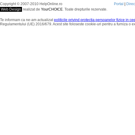
Copyright © 2007-2010 HelpOnline.ro
Portal
|
Dire
Web Design
realizat de
YourCHOICE
. Toate drepturile rezervate.
Te informam ca ne-am actualizat
politicile privind protectia persoanelor fizice in c
Regulamentului (UE) 2016/679. Acest site foloseste cookie-uri pentru a furniza o 