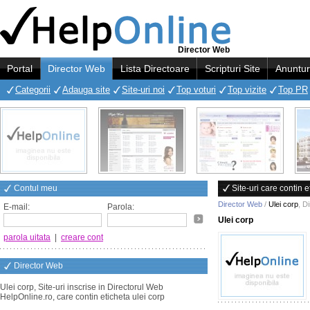
Director Web
Portal
Director Web
Lista Directoare
Scripturi Site
Anuntur
Categorii
Adauga site
Site-uri noi
Top voturi
Top vizite
Top PR
Contul meu
Site-uri care contin e
Director Web
/
Ulei corp
,
Di
E-mail:
Parola:
Ulei corp
parola uitata
|
creare cont
Director Web
Ulei corp, Site-uri inscrise in Directorul Web
HelpOnline.ro, care contin eticheta ulei corp