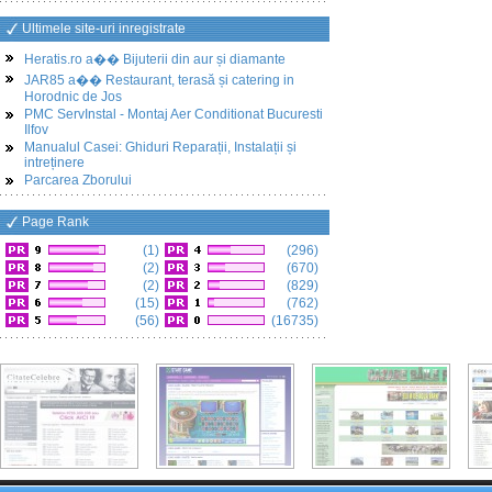
Ultimele site-uri inregistrate
Heratis.ro a�� Bijuterii din aur și diamante
JAR85 a�� Restaurant, terasă și catering in
Horodnic de Jos
PMC ServInstal - Montaj Aer Conditionat Bucuresti
Ilfov
Manualul Casei: Ghiduri Reparații, Instalații și
intreținere
Parcarea Zborului
Page Rank
(1)
(296)
(2)
(670)
(2)
(829)
(15)
(762)
(56)
(16735)