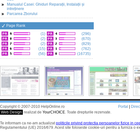
Manualul Casei: Ghiduri Reparații, Instalații și
intreținere
Parcarea Zborului
Page Rank
(1)
(296)
(2)
(670)
(2)
(829)
(15)
(762)
(56)
(16735)
Copyright © 2007-2010 HelpOnline.ro
Portal
|
Dire
Web Design
realizat de
YourCHOICE
. Toate drepturile rezervate.
Te informam ca ne-am actualizat
politicile privind protectia persoanelor fizice in c
Regulamentului (UE) 2016/679. Acest site foloseste cookie-uri pentru a furniza o 