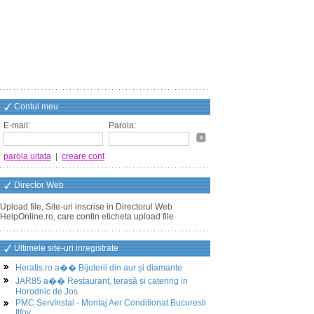
Contul meu
E-mail:
Parola:
parola uitata
|
creare cont
Director Web
Upload file, Site-uri inscrise in Directorul Web
HelpOnline.ro, care contin eticheta upload file
Ultimele site-uri inregistrate
Heratis.ro a�� Bijuterii din aur și diamante
JAR85 a�� Restaurant, terasă și catering in
Horodnic de Jos
PMC ServInstal - Montaj Aer Conditionat Bucuresti
Ilfov