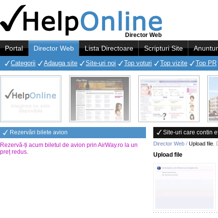
Director Web
Portal
Director Web
Lista Directoare
Scripturi Site
Anuntur
Categorii
Adauga site
Site-uri noi
Top voturi
Top vizite
Top PR
Rezervări bilete avion
Site-uri care contin e
Director Web
/
Upload file
,
Rezervă-ți acum biletul de avion prin AirWay.ro la un
preț redus
.
Upload file