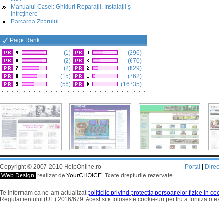
Manualul Casei: Ghiduri Reparații, Instalații și
intreținere
Parcarea Zborului
Page Rank
(1)
(296)
(2)
(670)
(2)
(829)
(15)
(762)
(56)
(16735)
Copyright © 2007-2010 HelpOnline.ro
Portal
|
Dire
Web Design
realizat de
YourCHOICE
. Toate drepturile rezervate.
Te informam ca ne-am actualizat
politicile privind protectia persoanelor fizice in c
Regulamentului (UE) 2016/679. Acest site foloseste cookie-uri pentru a furniza o 