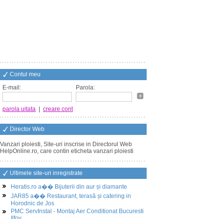
Contul meu
E-mail:
Parola:
parola uitata
|
creare cont
Director Web
Vanzari ploiesti, Site-uri inscrise in Directorul Web
HelpOnline.ro, care contin eticheta vanzari ploiesti
Ultimele site-uri inregistrate
Heratis.ro a�� Bijuterii din aur și diamante
JAR85 a�� Restaurant, terasă și catering in
Horodnic de Jos
PMC ServInstal - Montaj Aer Conditionat Bucuresti
Ilfov