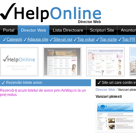
Director Web
Portal
Director Web
Lista Directoare
Scripturi Site
Anuntur
Categorii
Adauga site
Site-uri noi
Top voturi
Top vizite
Top PR
Rezervări bilete avion
Site-uri care contin e
Director Web
/
Vanzari ploie
Rezervă-ți acum biletul de avion prin AirWay.ro la un
preț redus
.
Vanzari ploiesti