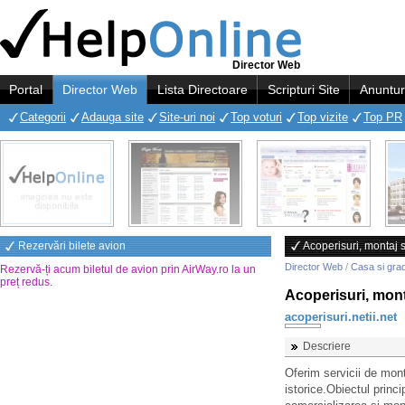
Director Web
Portal
Director Web
Lista Directoare
Scripturi Site
Anuntur
Categorii
Adauga site
Site-uri noi
Top voturi
Top vizite
Top PR
Rezervări bilete avion
Acoperisuri, montaj s
Director Web
/
Casa si gra
Rezervă-ți acum biletul de avion prin AirWay.ro la un
preț redus
.
Acoperisuri, mont
acoperisuri.netii.net
Descriere
Oferim servicii de mont
istorice.Obiectul princi