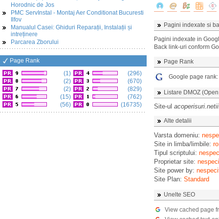
Horodnic de Jos
PMC ServInstal - Montaj Aer Conditionat Bucuresti
Ilfov
Pagini indexate si ba
Manualul Casei: Ghiduri Reparații, Instalații și
intreținere
Pagini indexate in Goog
Parcarea Zborului
Back link-uri conform G
Page Rank
Page Rank
(1)
(296)
Google page rank
(2)
(670)
(2)
(829)
Listare DMOZ (Open D
(15)
(762)
(56)
(16735)
Site-ul
acoperisuri.netii
Alte detalii
Varsta domeniu:
nespec
Site in limba/limbile:
ro
Tipul scriptului:
nespeci
Proprietar site:
nespeci
Site power by:
nespeci
Site Plan:
Standard
Unelte SEO
View cached page f