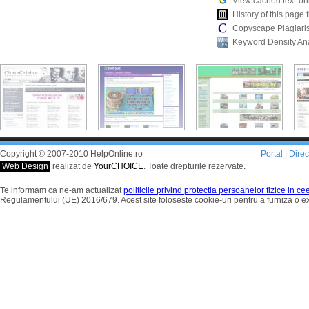
View cached text-on
History of this pag
Copyscape Plagiari
Keyword Density An
Copyright © 2007-2010 HelpOnline.ro
Portal
|
Dire
Web Design
realizat de
YourCHOICE
. Toate drepturile rezervate.
Te informam ca ne-am actualizat
politicile privind protectia persoanelor fizice in c
Regulamentului (UE) 2016/679. Acest site foloseste cookie-uri pentru a furniza o 