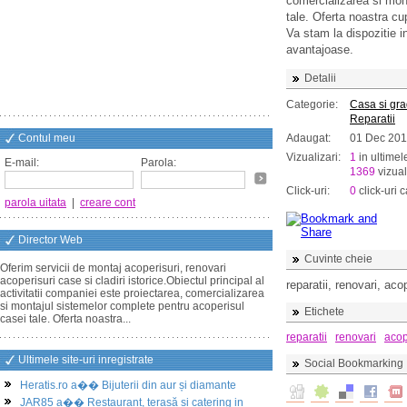
comercializarea si mon
tale. Oferta noastra cup
Va stam la dispozitie in
avantajoase.
Detalii
Categorie:
Casa si gr
Reparatii
Contul meu
Adaugat:
01 Dec 201
Vizualizari:
1
in ultimel
E-mail:
Parola:
1369
vizual
Click-uri:
0
click-uri c
parola uitata
|
creare cont
Director Web
Cuvinte cheie
Oferim servicii de montaj acoperisuri, renovari
acoperisuri case si cladiri istorice.Obiectul principal al
reparatii, renovari, acop
activitatii companiei este proiectarea, comercializarea
si montajul sistemelor complete pentru acoperisul
Etichete
casei tale. Oferta noastra...
reparatii
renovari
acop
Ultimele site-uri inregistrate
Social Bookmarking
Heratis.ro a�� Bijuterii din aur și diamante
JAR85 a�� Restaurant, terasă și catering in