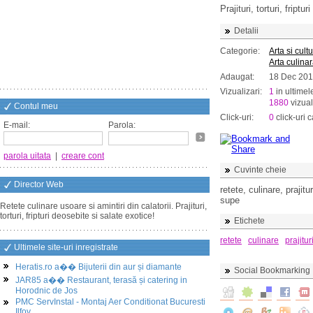
Prajituri, torturi, fript
Detalii
Categorie:
Arta si cult
Arta culina
Adaugat:
18 Dec 20
Vizualizari:
1
in ultimel
1880
vizual
Contul meu
Click-uri:
0
click-uri c
E-mail:
Parola:
parola uitata
|
creare cont
Cuvinte cheie
Director Web
retete, culinare, prajitu
supe
Retete culinare usoare si amintiri din calatorii. Prajituri,
torturi, fripturi deosebite si salate exotice!
Etichete
retete
culinare
prajitur
Ultimele site-uri inregistrate
Heratis.ro a�� Bijuterii din aur și diamante
Social Bookmarking
JAR85 a�� Restaurant, terasă și catering in
Horodnic de Jos
PMC ServInstal - Montaj Aer Conditionat Bucuresti
Ilfov