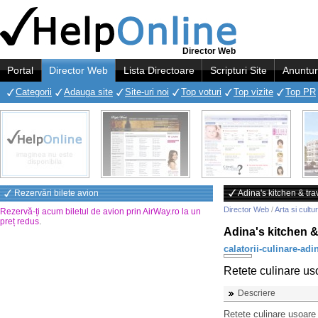
Director Web
Portal
Director Web
Lista Directoare
Scripturi Site
Anuntur
Categorii
Adauga site
Site-uri noi
Top voturi
Top vizite
Top PR
Rezervări bilete avion
Adina's kitchen & tra
Director Web
/
Arta si cultu
Rezervă-ți acum biletul de avion prin AirWay.ro la un
preț redus
.
Adina's kitchen &
calatorii-culinare-ad
Retete culinare usoa
Descriere
Retete culinare usoare s