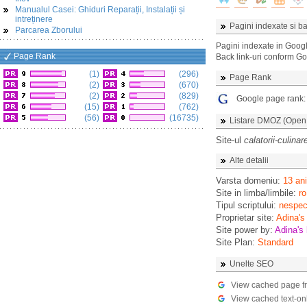
Manualul Casei: Ghiduri Reparații, Instalații și
intreținere
Pagini indexate si ba
Parcarea Zborului
Pagini indexate in Goog
Page Rank
Back link-uri conform G
(1)
(296)
Page Rank
(2)
(670)
(2)
(829)
Google page rank
(15)
(762)
(56)
(16735)
Listare DMOZ (Open D
Site-ul
calatorii-culina
Alte detalii
Varsta domeniu:
13 ani
Site in limba/limbile:
ro
Tipul scriptului:
nespeci
Proprietar site:
Adina's
Site power by:
Adina's 
Site Plan:
Standard
Unelte SEO
View cached page f
View cached text-on