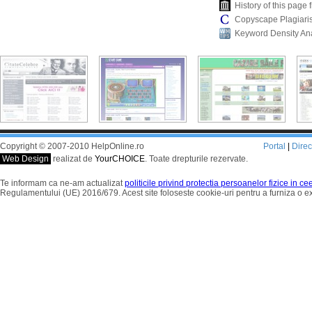
History of this pag
Copyscape Plagiari
Keyword Density An
Copyright © 2007-2010 HelpOnline.ro
Portal
|
Dire
Web Design
realizat de
YourCHOICE
. Toate drepturile rezervate.
Te informam ca ne-am actualizat
politicile privind protectia persoanelor fizice in c
Regulamentului (UE) 2016/679. Acest site foloseste cookie-uri pentru a furniza o 