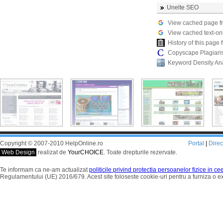
Unelte SEO
View cached page f
View cached text-on
History of this pag
Copyscape Plagiari
Keyword Density An
Copyright © 2007-2010 HelpOnline.ro
Portal
|
Dire
Web Design
realizat de
YourCHOICE
. Toate drepturile rezervate.
Te informam ca ne-am actualizat
politicile privind protectia persoanelor fizice in c
Regulamentului (UE) 2016/679. Acest site foloseste cookie-uri pentru a furniza o 