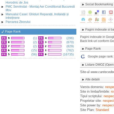
Horodnic de Jos
Social Bookmarking
PMC ServInstal - Montaj Aer Conditionat Bucuresti
Ilfov
Manualul Casei: Ghiduri Reparații, Instalații și
intreținere
Parcarea Zborului
Pagini indexate si ba
Page Rank
Pagini indexate in Goog
(1)
(296)
Back link-uri conform G
(2)
(670)
(2)
(829)
Page Rank
(15)
(762)
(56)
(16735)
Google page rank
Listare DMOZ (Open D
Site-ul
www.cantecedec
Alte detalii
Varsta domeniu:
nespec
Site in limba/limbile:
ro
Tipul scriptului:
nespeci
Proprietar site:
nespeci
Site power by:
nespeci
Site Plan:
Standard