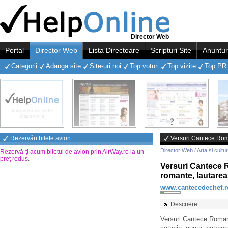
Director Web
Portal
Director Web
Lista Directoare
Scripturi Site
Anuntur
Categorii
Adauga site
Site-uri noi
Top voturi
Top vizite
Top PR
Rezervări bilete avion
Versuri Cantece Roman
Director Web
/
Arta si cultu
Rezervă-ți acum biletul de avion prin AirWay.ro la un
preț redus
.
Versuri Cantece R
romante, lautarea
www.cantecedechef.r
Descriere
Versuri Cantece Romanes