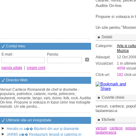
catanie, nunta, petrecer
Auditie On-line.
Propune si voteaza in t
Un site pentru "Mosten
Detalii
Categorie:
Arta si cult
Contul meu
Muzica
E-mail:
Parola:
Adaugat:
12 Oct 200
Vizualizari:
1
in ultimel
parola uitata
|
creare cont
4058
vizual
Click-uri:
182
click-ur
Director Web
Versuri Cantece Romanesti de chef si drumetie -
populara, patriotice, catanie, nunta, petrecere,
Cuvinte cheie
lautaresti, romante, tango, vals, doine, folk, rock. Auditie
On-line. Propune si voteaza in topul celor mai indragite
versuri, cantece, popul
melodii. Un site pentru...
lautarerasca
Etichete
Ultimele site-uri inregistrate
versuri
cantece
popul
Heratis.ro a�� Bijuterii din aur și diamante
lautarerasca
JAR85 a�� Restaurant, terasă și catering in