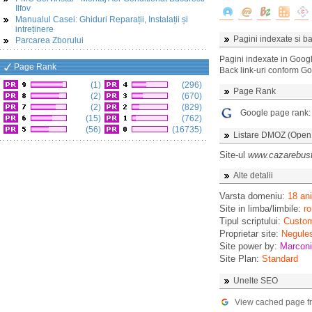
Ilfov
Manualul Casei: Ghiduri Reparații, Instalații și
intreținere
Pagini indexate si ba
Parcarea Zborului
Pagini indexate in Goog
Page Rank
Back link-uri conform G
(1)
(296)
Page Rank
(2)
(670)
(2)
(829)
Google page rank
(15)
(762)
(56)
(16735)
Listare DMOZ (Open D
Site-ul
www.cazarebust
Alte detalii
Varsta domeniu:
18 ani
Site in limba/limbile:
ro
Tipul scriptului:
Custo
Proprietar site:
Negule
Site power by:
Marconi
Site Plan:
Standard
Unelte SEO
View cached page f