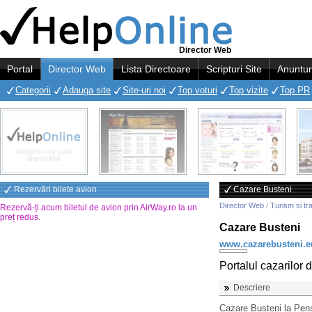
Director Web
Portal
Director Web
Lista Directoare
Scripturi Site
Anuntur
Categorii
Adauga site
Site-uri noi
Top voturi
Top vizite
Top PR
Rezervări bilete avion
Cazare Busteni
Director Web
/
Turism si tr
Rezervă-ți acum biletul de avion prin AirWay.ro la un
preț redus
.
Cazare Busteni
www.cazarebusteni.e
Portalul cazarilor 
Descriere
Cazare Busteni la Pensi