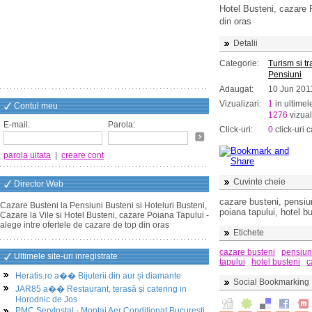
Hotel Busteni, cazare P
din oras
Detalii
Categorie:
Turism si t
Pensiuni
Adaugat:
10 Jun 201
Vizualizari:
1
in ultimel
Contul meu
1276
vizual
E-mail:
Parola:
Click-uri:
0
click-uri c
parola uitata
|
creare cont
Cuvinte cheie
Director Web
cazare busteni, pensiun
Cazare Busteni la Pensiuni Busteni si Hoteluri Busteni,
poiana tapului, hotel b
Cazare la Vile si Hotel Busteni, cazare Poiana Tapului -
alege intre ofertele de cazare de top din oras
Etichete
cazare busteni
pensiun
Ultimele site-uri inregistrate
tapului
hotel busteni
c
Heratis.ro a�� Bijuterii din aur și diamante
Social Bookmarking
JAR85 a�� Restaurant, terasă și catering in
Horodnic de Jos
PMC ServInstal - Montaj Aer Conditionat Bucuresti