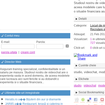
Studioul nostru de vid
aceea modelele care luc
o situatie financiara as
Detalii
Categorie:
Locuri de 
Recrutare 
Adaugat:
21 Feb 201
Contul meu
Vizualizari:
1
in ultimel
E-mail:
Parola:
727
vizualiz
Click-uri:
0
click-uri c
parola uitata
|
creare cont
Director Web
Cuvinte cheie
Asiguram training specializat, confidentialitate si un
studio, videochat, mod
salariu pe masura. Studioul nostru de videochat are o
experienta vasta in acest domeniu, de aceea modelele
care lucreaza aici sunt fericite si au dobandit o
Etichete
experienta si o situatie financiara...
studio
videochat
mode
Social Bookmarking
Ultimele site-uri inregistrate
Heratis.ro a�� Bijuterii din aur și diamante
JAR85 a�� Restaurant, terasă și catering in