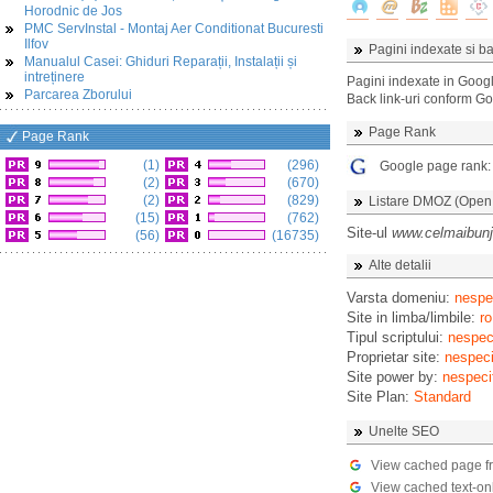
Horodnic de Jos
PMC ServInstal - Montaj Aer Conditionat Bucuresti
Ilfov
Pagini indexate si ba
Manualul Casei: Ghiduri Reparații, Instalații și
intreținere
Pagini indexate in Goog
Parcarea Zborului
Back link-uri conform G
Page Rank
Page Rank
(1)
(296)
Google page rank
(2)
(670)
(2)
(829)
Listare DMOZ (Open D
(15)
(762)
Site-ul
www.celmaibunj
(56)
(16735)
Alte detalii
Varsta domeniu:
nespec
Site in limba/limbile:
ro
Tipul scriptului:
nespeci
Proprietar site:
nespeci
Site power by:
nespeci
Site Plan:
Standard
Unelte SEO
View cached page f
View cached text-on