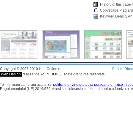
History of this pag
Copyscape Plagiari
Keyword Density An
Copyright © 2007-2010 HelpOnline.ro
Portal
|
Dire
Web Design
realizat de
YourCHOICE
. Toate drepturile rezervate.
Te informam ca ne-am actualizat
politicile privind protectia persoanelor fizice in c
Regulamentului (UE) 2016/679. Acest site foloseste cookie-uri pentru a furniza o 