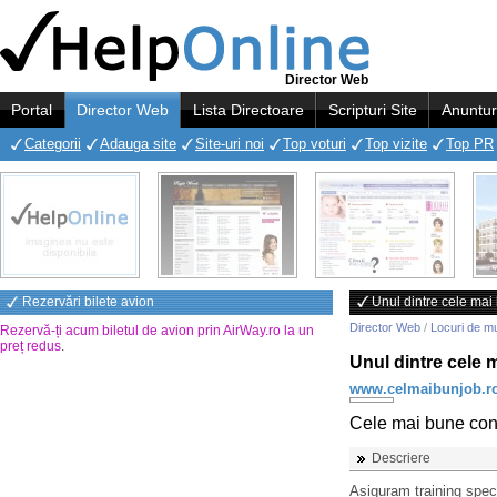
Director Web
Portal
Director Web
Lista Directoare
Scripturi Site
Anuntur
Categorii
Adauga site
Site-uri noi
Top voturi
Top vizite
Top PR
Rezervări bilete avion
Unul dintre cele mai
Director Web
/
Locuri de m
Rezervă-ți acum biletul de avion prin AirWay.ro la un
preț redus
.
Unul dintre cele 
www.celmaibunjob.r
Cele mai bune con
Descriere
Asiguram training speci