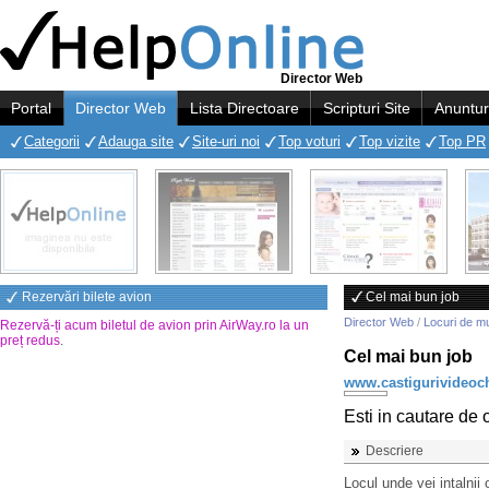
Director Web
Portal
Director Web
Lista Directoare
Scripturi Site
Anuntur
Categorii
Adauga site
Site-uri noi
Top voturi
Top vizite
Top PR
Rezervări bilete avion
Cel mai bun job
Director Web
/
Locuri de m
Rezervă-ți acum biletul de avion prin AirWay.ro la un
preț redus
.
Cel mai bun job
www.castigurivideoch
Esti in cautare de 
Descriere
Locul unde vei intalnii