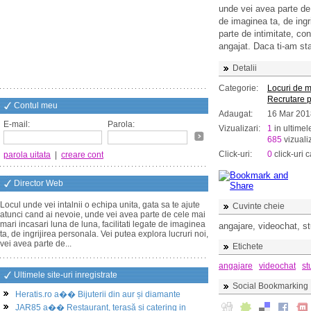
unde vei avea parte de 
de imaginea ta, de ingr
parte de intimitate, con
angajat. Daca ti-am sta
Detalii
Categorie:
Locuri de 
Recrutare 
Contul meu
Adaugat:
16 Mar 201
E-mail:
Parola:
Vizualizari:
1
in ultimel
685
vizualiz
Click-uri:
0
click-uri c
parola uitata
|
creare cont
Director Web
Locul unde vei intalnii o echipa unita, gata sa te ajute
Cuvinte cheie
atunci cand ai nevoie, unde vei avea parte de cele mai
mari incasari luna de luna, facilitati legate de imaginea
angajare, videochat, st
ta, de ingrijirea personala. Vei putea explora lucruri noi,
vei avea parte de...
Etichete
angajare
videochat
st
Ultimele site-uri inregistrate
Social Bookmarking
Heratis.ro a�� Bijuterii din aur și diamante
JAR85 a�� Restaurant, terasă și catering in