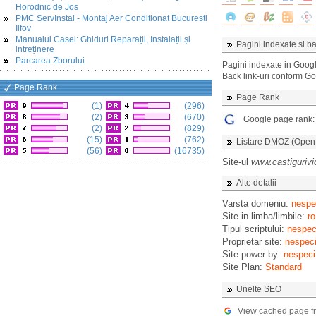
Horodnic de Jos
PMC ServInstal - Montaj Aer Conditionat Bucuresti
Ilfov
Manualul Casei: Ghiduri Reparații, Instalații și
Pagini indexate si ba
intreținere
Parcarea Zborului
Pagini indexate in Goog
Back link-uri conform G
Page Rank
Page Rank
(1)
(296)
(2)
(670)
Google page rank
(2)
(829)
(15)
(762)
Listare DMOZ (Open D
(56)
(16735)
Site-ul
www.castigurivi
Alte detalii
Varsta domeniu:
nespec
Site in limba/limbile:
ro
Tipul scriptului:
nespeci
Proprietar site:
nespeci
Site power by:
nespeci
Site Plan:
Standard
Unelte SEO
View cached page f