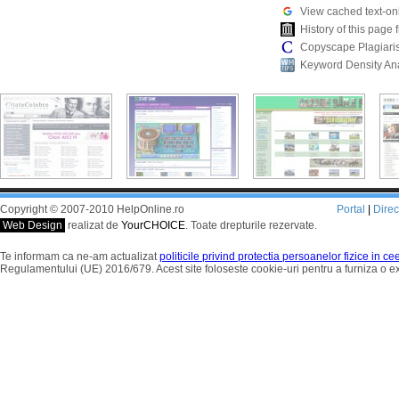
View cached text-on
History of this pag
Copyscape Plagiari
Keyword Density An
Copyright © 2007-2010 HelpOnline.ro
Portal
|
Dire
Web Design
realizat de
YourCHOICE
. Toate drepturile rezervate.
Te informam ca ne-am actualizat
politicile privind protectia persoanelor fizice in c
Regulamentului (UE) 2016/679. Acest site foloseste cookie-uri pentru a furniza o 