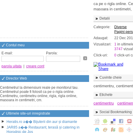
ca pe o rigla online. Ce
masoara in centimetri,
Detalii
Categorie:
Diverse
Pagini per
Adaugat:
22 Dec 201
Vizualizari:
1
in ultimel
Contul meu
3747
vizual
E-mail:
Parola:
Click-uri:
0
click-uri c
parola uitata
|
creare cont
Cuvinte cheie
Director Web
centimentru, centiment
Centimetrul la dimensiuni reale pe monitorul tau.
Centimetrul poate fi folosit ca pe o rigla online.
Etichete
Centimetru, centimetru online, rigla, rigla online,
masoara in centimetri, cm.
centimentru
centiment
Social Bookmarking
Ultimele site-uri inregistrate
Heratis.ro a�� Bijuterii din aur și diamante
JAR85 a�� Restaurant, terasă și catering in
Horodnic de Jos