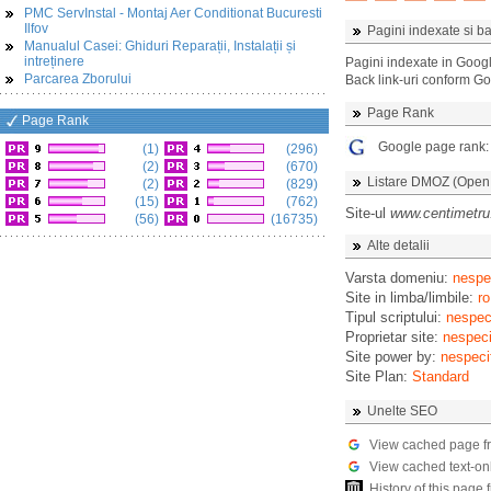
PMC ServInstal - Montaj Aer Conditionat Bucuresti
Ilfov
Pagini indexate si ba
Manualul Casei: Ghiduri Reparații, Instalații și
intreținere
Pagini indexate in Goog
Parcarea Zborului
Back link-uri conform G
Page Rank
Page Rank
Google page rank
(1)
(296)
(2)
(670)
Listare DMOZ (Open D
(2)
(829)
(15)
(762)
Site-ul
www.centimetru
(56)
(16735)
Alte detalii
Varsta domeniu:
nespec
Site in limba/limbile:
ro
Tipul scriptului:
nespeci
Proprietar site:
nespeci
Site power by:
nespeci
Site Plan:
Standard
Unelte SEO
View cached page f
View cached text-on
History of this pag