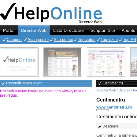
Director Web
Portal
Director Web
Lista Directoare
Scripturi Site
Anuntur
Categorii
Adauga site
Site-uri noi
Top voturi
Top vizite
Top PR
Rezervări bilete avion
Centimentru
Director Web
/
Diverse
/
Pa
Rezervă-ți acum biletul de avion prin AirWay.ro la un
preț redus
.
Centimentru
www.centimetru.ro
Centimentru onlin
Descriere
Centimetrul la dimensiu