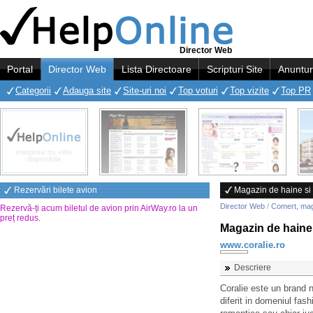
Director Web
Portal
Director Web
Lista Directoare
Scripturi Site
Anuntur
Categorii
Adauga site
Site-uri noi
Top voturi
Top vizite
Top PR
Rezervări bilete avion
Magazin de haine si 
Director Web
/
Comert, ma
Rezervă-ți acum biletul de avion prin AirWay.ro la un
preț redus
.
Magazin de haine 
www.coralie.ro
Descriere
Coralie este un brand 
diferit in domeniul fa