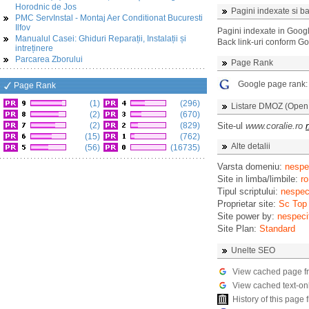
Horodnic de Jos
Pagini indexate si ba
PMC ServInstal - Montaj Aer Conditionat Bucuresti
Ilfov
Pagini indexate in Goog
Manualul Casei: Ghiduri Reparații, Instalații și
Back link-uri conform G
intreținere
Parcarea Zborului
Page Rank
Google page rank
Page Rank
(1)
(296)
Listare DMOZ (Open D
(2)
(670)
(2)
(829)
Site-ul
www.coralie.ro
(15)
(762)
Alte detalii
(56)
(16735)
Varsta domeniu:
nespec
Site in limba/limbile:
ro
Tipul scriptului:
nespeci
Proprietar site:
Sc Top
Site power by:
nespeci
Site Plan:
Standard
Unelte SEO
View cached page f
View cached text-on
History of this pag