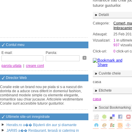
romantice sau chiar juc
tuturor gusturilor.
Detalii
Categorie:
Comert, ma
Imbracamin
Adaugat:
25 Feb 201
Vizualizari:
1
in ultimel
Contul meu
937
vizualiz
Click-uri:
0
click-uri c
E-mail:
Parola:
parola uitata
|
creare cont
Cuvinte cheie
Director Web
casa
Coralie este un brand nou pe piata si s-a nascut din
Etichete
dorinta de a aduce ceva diferit in domeniul fashion,
combinand modele simple cu elemente elegante,
casa
romantice sau chiar jucause. Articolele vestimentare
Coralie sunt accesibile tuturor gusturilor.
Social Bookmarking
Ultimele site-uri inregistrate
Heratis.ro a�� Bijuterii din aur și diamante
JAR85 a�� Restaurant, terasă și catering in