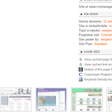
Site-ul
www.cristianag
Alte detalii
Varsta domeniu:
12 ani
Site in limba/limbile:
ro
Tipul scriptului:
nespeci
Proprietar site:
Cristia
Site power by:
nespeci
Site Plan:
Standard
Unelte SEO
View cached page f
View cached text-on
History of this pag
Copyscape Plagiari
Keyword Density An