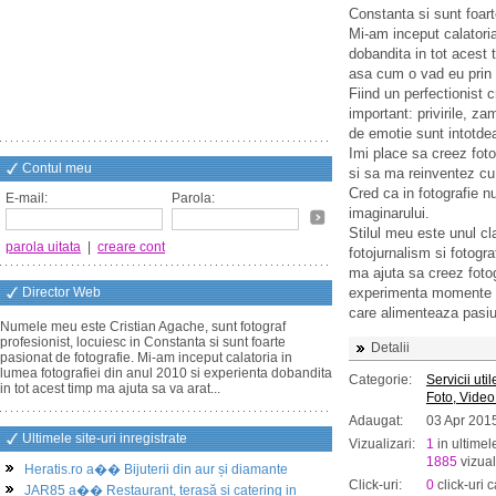
Constanta si sunt foart
Mi-am inceput calatoria
dobandita in tot acest
asa cum o vad eu prin l
Fiind un perfectionist 
important: privirile, z
de emotie sunt intotde
Imi place sa creez foto
Contul meu
si sa ma reinventez cu
Cred ca in fotografie n
E-mail:
Parola:
imaginarului.
Stilul meu este unul cl
parola uitata
|
creare cont
fotojurnalism si fotogr
ma ajuta sa creez fotog
Director Web
experimenta momente p
care alimenteaza pasiu
Numele meu este Cristian Agache, sunt fotograf
profesionist, locuiesc in Constanta si sunt foarte
Detalii
pasionat de fotografie. Mi-am inceput calatoria in
lumea fotografiei din anul 2010 si experienta dobandita
Categorie:
Servicii util
in tot acest timp ma ajuta sa va arat...
Foto, Vide
Adaugat:
03 Apr 201
Ultimele site-uri inregistrate
Vizualizari:
1
in ultimel
1885
vizual
Heratis.ro a�� Bijuterii din aur și diamante
Click-uri:
0
click-uri c
JAR85 a�� Restaurant, terasă și catering in