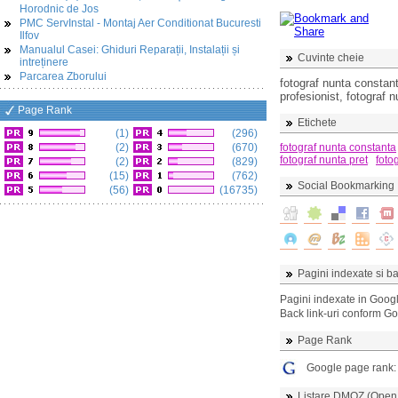
Horodnic de Jos
PMC ServInstal - Montaj Aer Conditionat Bucuresti
Ilfov
Manualul Casei: Ghiduri Reparații, Instalații și
Cuvinte cheie
intreținere
Parcarea Zborului
fotograf nunta constant
profesionist, fotograf 
Page Rank
Etichete
(1)
(296)
(2)
(670)
fotograf nunta constanta
fotograf nunta pret
foto
(2)
(829)
(15)
(762)
Social Bookmarking
(56)
(16735)
Pagini indexate si ba
Pagini indexate in Goog
Back link-uri conform G
Page Rank
Google page rank
Listare DMOZ (Open D