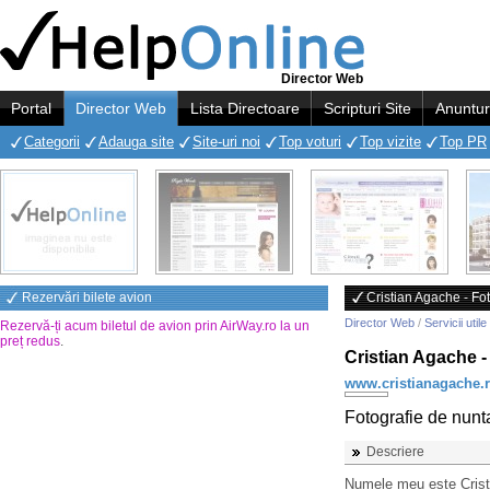
Director Web
Portal
Director Web
Lista Directoare
Scripturi Site
Anuntur
Categorii
Adauga site
Site-uri noi
Top voturi
Top vizite
Top PR
Rezervări bilete avion
Cristian Agache - Fot
Director Web
/
Servicii utile
Rezervă-ți acum biletul de avion prin AirWay.ro la un
preț redus
.
Cristian Agache -
www.cristianagache.
Fotografie de nunta 
Descriere
Numele meu este Cristi