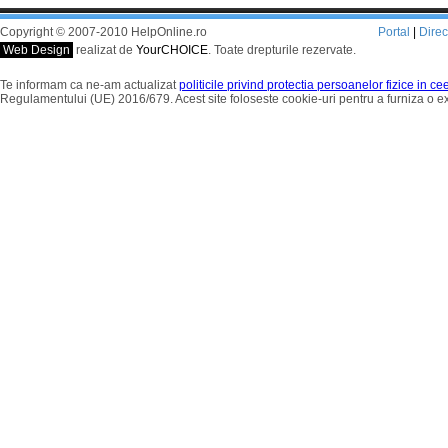
Copyright © 2007-2010 HelpOnline.ro
Portal
|
Dire
Web Design
realizat de
YourCHOICE
. Toate drepturile rezervate.
Te informam ca ne-am actualizat
politicile privind protectia persoanelor fizice in c
Regulamentului (UE) 2016/679. Acest site foloseste cookie-uri pentru a furniza o 