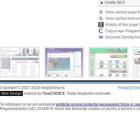
Unelte SEO
View cached page f
View cached text-on
History of this pag
Copyscape Plagiari
Keyword Density An
Copyright © 2007-2010 HelpOnline.ro
Portal
|
Dire
Web Design
realizat de
YourCHOICE
. Toate drepturile rezervate.
Te informam ca ne-am actualizat
politicile privind protectia persoanelor fizice in c
Regulamentului (UE) 2016/679. Acest site foloseste cookie-uri pentru a furniza o 