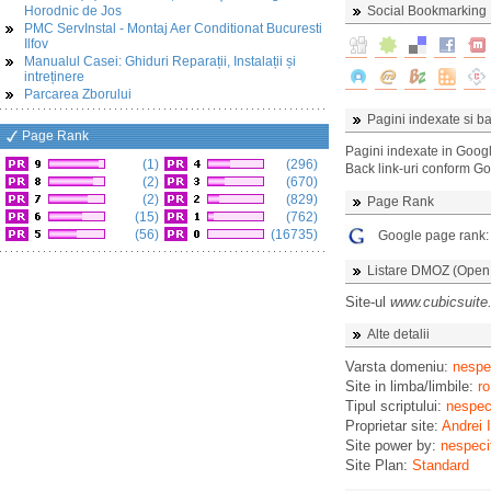
Horodnic de Jos
Social Bookmarking
PMC ServInstal - Montaj Aer Conditionat Bucuresti
Ilfov
Manualul Casei: Ghiduri Reparații, Instalații și
intreținere
Parcarea Zborului
Pagini indexate si ba
Page Rank
Pagini indexate in Goog
(1)
(296)
Back link-uri conform G
(2)
(670)
(2)
(829)
Page Rank
(15)
(762)
(56)
(16735)
Google page rank
Listare DMOZ (Open D
Site-ul
www.cubicsuite.
Alte detalii
Varsta domeniu:
nespec
Site in limba/limbile:
ro
Tipul scriptului:
nespeci
Proprietar site:
Andrei 
Site power by:
nespeci
Site Plan:
Standard