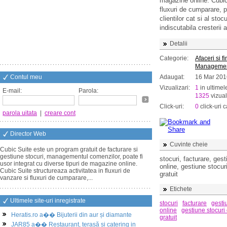
magazine online. Cubic 
fluxuri de cumparare, p
clientilor cat si al sto
indiscutabila cresterii a 
Detalii
Categorie:
Afaceri si f
Manageme
Contul meu
Adaugat:
16 Mar 201
Vizualizari:
1
in ultimel
E-mail:
Parola:
1325
vizual
Click-uri:
0
click-uri c
parola uitata
|
creare cont
Director Web
Cuvinte cheie
Cubic Suite este un program gratuit de facturare si
gestiune stocuri, managementul comenzilor, poate fi
stocuri, facturare, gest
usor integrat cu diverse tipuri de magazine online.
online, gestiune stocur
Cubic Suite structureaza activitatea in fluxuri de
gratuit
vanzare si fluxuri de cumparare,...
Etichete
Ultimele site-uri inregistrate
stocuri
facturare
gesti
online
gestiune stocuri
Heratis.ro a�� Bijuterii din aur și diamante
gratuit
JAR85 a�� Restaurant, terasă și catering in