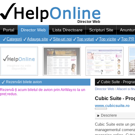
Director Web
Portal
Director Web
Lista Directoare
Scripturi Site
Anuntur
Categorii
Adauga site
Site-uri noi
Top voturi
Top vizite
Top PR
Rezervări bilete avion
Cubic Suite - Progra
Director Web
/
Afaceri si fi
Rezervă-ți acum biletul de avion prin AirWay.ro la un
preț redus
.
Cubic Suite - Pro
www.cubicsuite.ro
Descriere
Cubic Suite este un pro
managementul comenzilor