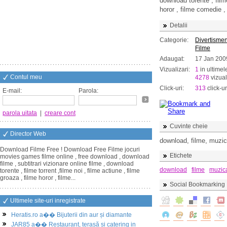
download torente , filme
horor , filme comedie ,
Detalii
Categorie:
Divertismen
Filme
Adaugat:
17 Jan 200
Vizualizari:
1
in ultimel
Contul meu
4278
vizual
Click-uri:
313
click-ur
E-mail:
Parola:
parola uitata
|
creare cont
Cuvinte cheie
Director Web
download, filme, muzica
Download Filme Free ! Download Free Filme jocuri
Etichete
movies games filme online , free download , download
filme , subtitrari vizionare online filme , download
download
filme
muzic
torente , filme torrent ,filme noi , filme actiune , filme
groaza , filme horor , filme...
Social Bookmarking
Ultimele site-uri inregistrate
Heratis.ro a�� Bijuterii din aur și diamante
JAR85 a�� Restaurant, terasă și catering in