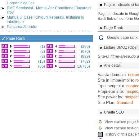
Horodnic de Jos
Pagini indexate si ba
PMC ServInstal - Montaj Aer Conditionat Bucuresti
Ilfov
Pagini indexate in Goog
Manualul Casei: Ghiduri Reparații, Instalații și
Back link-uri conform G
intreținere
Parcarea Zborului
Page Rank
Google page rank
Page Rank
(1)
(296)
Listare DMOZ (Open D
(2)
(670)
Site-ul
filme-alese.do.
(2)
(829)
(15)
(762)
Alte detalii
(56)
(16735)
Varsta domeniu:
nespec
Site in limba/limbile:
ro
Tipul scriptului:
nespeci
Proprietar site:
nespeci
Site power by:
nespeci
Site Plan:
Standard
Unelte SEO
View cached page f
View cached text-on
History of this pag