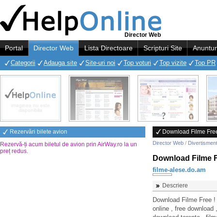
Director Web
Portal
Director Web
Lista Directoare
Scripturi Site
Anuntur
Categorii
Adauga site
Site-uri noi
Top voturi
Top vizite
Top PR
Rezervări bilete avion
Download Filme Free
Director Web
/
Divertismen
Rezervă-ți acum biletul de avion prin AirWay.ro la un
preț redus
.
Download Filme F
filme-alese.do.am
Descriere
Download Filme Free !
online , free download ,