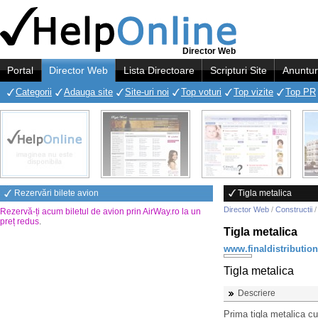
Director Web
Portal
Director Web
Lista Directoare
Scripturi Site
Anuntur
Categorii
Adauga site
Site-uri noi
Top voturi
Top vizite
Top PR
Rezervări bilete avion
Tigla metalica
Director Web
/
Constructii
Rezervă-ți acum biletul de avion prin AirWay.ro la un
preț redus
.
Tigla metalica
www.finaldistribution
Tigla metalica
Descriere
Prima tigla metalica cu