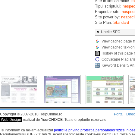
Site in limba/limbile:
ro
Tipul scriptului:
nespeci
Proprietar site:
nespeci
Site power by:
nespeci
Site Plan:
Standard
Unelte SEO
View cached page f
View cached text-on
History of this pag
Copyscape Plagiari
Keyword Density An
Copyright © 2007-2010 HelpOnline.ro
Portal
|
Dire
Web Design
realizat de
YourCHOICE
. Toate drepturile rezervate.
Te informam ca ne-am actualizat
politicile privind protectia persoanelor fizice in c
Regulamentului (UE) 2016/679. Acest site foloseste cookie-uri pentru a furniza o 