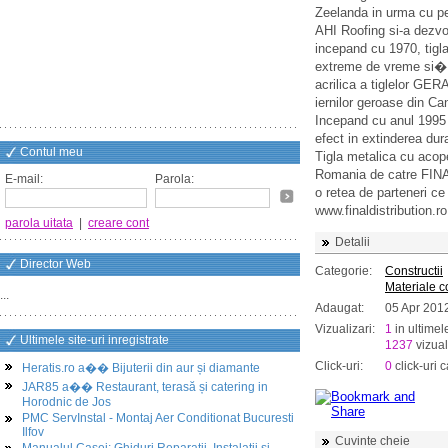
Zeelanda in urma cu pe
AHI Roofing si-a dezvo
incepand cu 1970, tigl
extreme de vreme si� p
acrilica a tiglelor GER
iernilor geroase din Ca
Incepand cu anul 1995
efect in extinderea dur
Contul meu
Tigla metalica cu acop
Romania de catre FINAL
E-mail:
Parola:
o retea de parteneri ce
www.finaldistribution.ro
parola uitata
|
creare cont
Detalii
Director Web
Categorie:
Constructii
Materiale co
...
Adaugat:
05 Apr 201
Vizualizari:
1
in ultimel
Ultimele site-uri inregistrate
1237
vizual
Click-uri:
0
click-uri c
Heratis.ro a�� Bijuterii din aur și diamante
JAR85 a�� Restaurant, terasă și catering in
Horodnic de Jos
PMC ServInstal - Montaj Aer Conditionat Bucuresti
Ilfov
Cuvinte cheie