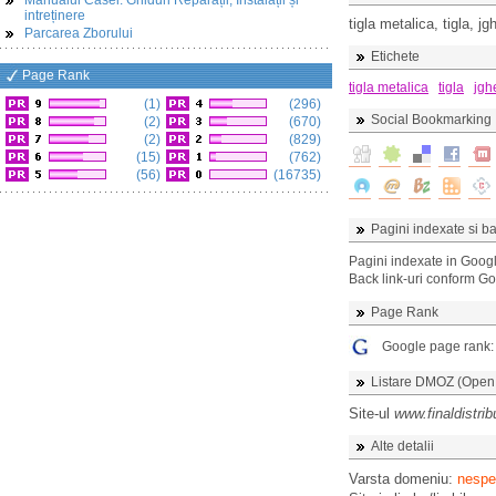
Manualul Casei: Ghiduri Reparații, Instalații și
intreținere
tigla metalica, tigla, j
Parcarea Zborului
Etichete
Page Rank
tigla metalica
tigla
jgh
(1)
(296)
Social Bookmarking
(2)
(670)
(2)
(829)
(15)
(762)
(56)
(16735)
Pagini indexate si ba
Pagini indexate in Goog
Back link-uri conform G
Page Rank
Google page rank
Listare DMOZ (Open D
Site-ul
www.finaldistrib
Alte detalii
Varsta domeniu:
nespec