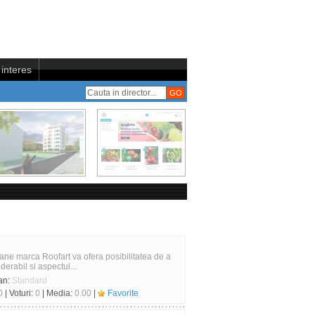
interes
lane marca Roofart va ofera posibilitatea de a
erabil si aspectul...
an:
Standard
0
| Voturi:
0
| Media:
0.00
|
Favorite