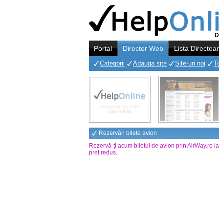
D
Portal
Director Web
Lista Directoa
Categorii
Adauga site
Site-uri noi
T
Rezervări bilete avion
Rezervă-ți acum biletul de avion prin AirWay.ro l
preț redus
.