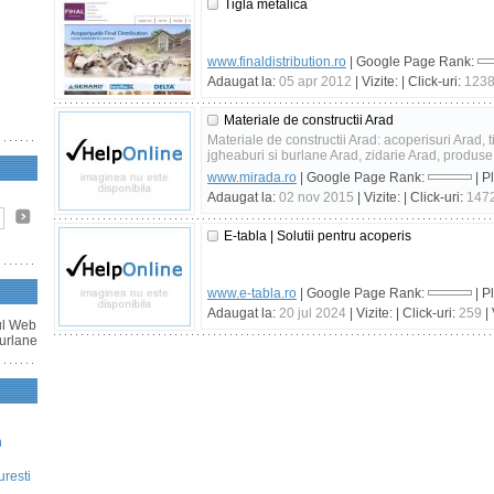
Tigla metalica
www.finaldistribution.ro
| Google Page Rank:
Adaugat la:
05 apr 2012
| Vizite:
| Click-uri:
123
Materiale de constructii Arad
Materiale de constructii Arad: acoperisuri Arad, t
jgheaburi si burlane Arad, zidarie Arad, produse 
www.mirada.ro
| Google Page Rank:
| P
Adaugat la:
02 nov 2015
| Vizite:
| Click-uri:
147
E-tabla | Solutii pentru acoperis
www.e-tabla.ro
| Google Page Rank:
| P
Adaugat la:
20 jul 2024
| Vizite:
| Click-uri:
259
| 
rul Web
burlane
n
uresti