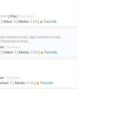
| Plan:
Standard
8
| Voturi:
0
| Media:
0.00
|
Favorite
igla metalica Arad, tigla ceramica Arad,
metalurgice Arad,...
lan:
Standard
2
| Voturi:
0
| Media:
0.00
|
Favorite
lan:
Standard
Voturi:
0
| Media:
0.00
|
Favorite