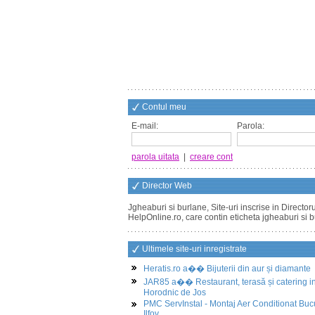
Contul meu
E-mail:
Parola:
parola uitata
|
creare cont
Director Web
Jgheaburi si burlane, Site-uri inscrise in Directo
HelpOnline.ro, care contin eticheta jgheaburi si 
Ultimele site-uri inregistrate
Heratis.ro a�� Bijuterii din aur și diamante
JAR85 a�� Restaurant, terasă și catering i
Horodnic de Jos
PMC ServInstal - Montaj Aer Conditionat Buc
Ilfov