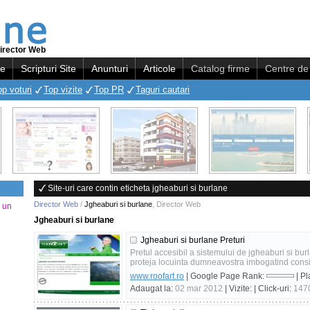
irector Web
re
Scripturi Site
Anunturi
Articole
Catalog firme
Centre de 
op voturi
Top vizite
Top PR
Taguri cautari
Site-uri care contin eticheta jgheaburi si burlane
Director Web
/
Jgheaburi si burlane
,
Director Web
a un
Jgheaburi si burlane
Jgheaburi si burlane Preturi
Pretul accesibil a sistemului de jgheaburi si bur
proteja locuinta dumneavostra imbogatind consid
www.roofart.ro
| Google Page Rank:
| Pl
Adaugat la:
02 mar 2012
| Vizite:
| Click-uri:
147