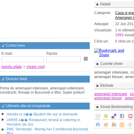
Detalii
Categorie:
Casa si gr
Amenajari s
Adaugat:
22 Jun 201
Vizualizari:
1
in ultimel
1993
vizual
Click-uri:
0
click-uri c
Contul meu
E-mail:
Parola:
Cuvinte cheie
parola uitata
|
creare cont
amenajari interioare, co
amenajari birouri, amen
Director Web
Etichete
Firma de amenajari interioare, amenajari exterioare,
constructii, finisaje in Bucuresti si Ilfov. Super preturi!
amenajari interioare
co
amenajari birouri
amena
Ultimele site-uri inregistrate
Social Bookmarking
Heratis.ro a�� Bijuterii din aur și diamante
JAR85 a�� Restaurant, terasă și catering in
Horodnic de Jos
PMC ServInstal - Montaj Aer Conditionat Bucuresti
Ilfov