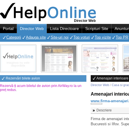
Director Web
Portal
Director Web
Lista Directoare
Scripturi Site
Anuntur
Categorii
Adauga site
Site-uri noi
Top voturi
Top vizite
Top PR
Rezervări bilete avion
Amenajari interioare s
Director Web
/
Casa si gra
Rezervă-ți acum biletul de avion prin AirWay.ro la un
preț redus
.
Amenajari interioa
www.firma-amenajari
Descriere
Firma de amenajari inter
Bucuresti si Ilfov. Supe