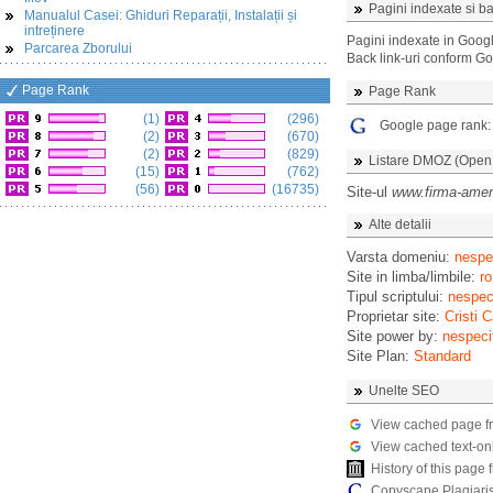
Pagini indexate si ba
Manualul Casei: Ghiduri Reparații, Instalații și
intreținere
Pagini indexate in Goog
Parcarea Zborului
Back link-uri conform G
Page Rank
Page Rank
(1)
(296)
Google page rank
(2)
(670)
(2)
(829)
Listare DMOZ (Open D
(15)
(762)
(56)
(16735)
Site-ul
www.firma-amena
Alte detalii
Varsta domeniu:
nespec
Site in limba/limbile:
ro
Tipul scriptului:
nespeci
Proprietar site:
Cristi C
Site power by:
nespeci
Site Plan:
Standard
Unelte SEO
View cached page f
View cached text-on
History of this pag
Copyscape Plagiari