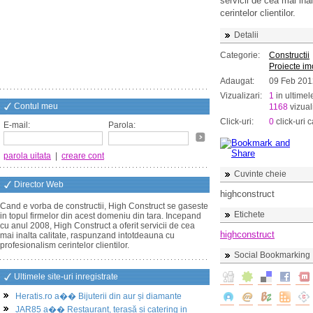
servicii de cea mai ina
cerintelor clientilor.
Detalii
Categorie:
Constructii
Proiecte im
Adaugat:
09 Feb 201
Vizualizari:
1
in ultimel
Contul meu
1168
vizuali
Click-uri:
0
click-uri c
E-mail:
Parola:
parola uitata
|
creare cont
Cuvinte cheie
Director Web
highconstruct
Cand e vorba de constructii, High Construct se gaseste
Etichete
in topul firmelor din acest domeniu din tara. Incepand
cu anul 2008, High Construct a oferit servicii de cea
highconstruct
mai inalta calitate, raspunzand intotdeauna cu
profesionalism cerintelor clientilor.
Social Bookmarking
Ultimele site-uri inregistrate
Heratis.ro a�� Bijuterii din aur și diamante
JAR85 a�� Restaurant, terasă și catering in