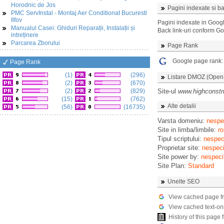
Horodnic de Jos
Pagini indexate si ba
PMC ServInstal - Montaj Aer Conditionat Bucuresti
Ilfov
Pagini indexate in Goog
Manualul Casei: Ghiduri Reparații, Instalații și
Back link-uri conform G
intreținere
Parcarea Zborului
Page Rank
Google page rank
Page Rank
(1)
(296)
Listare DMOZ (Open D
(2)
(670)
(2)
(829)
Site-ul
www.highconstr
(15)
(762)
Alte detalii
(56)
(16735)
Varsta domeniu:
nespec
Site in limba/limbile:
ro
Tipul scriptului:
nespeci
Proprietar site:
nespeci
Site power by:
nespeci
Site Plan:
Standard
Unelte SEO
View cached page f
View cached text-on
History of this pag