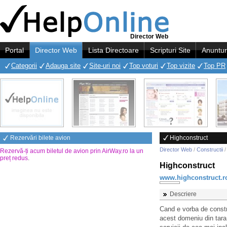
Director Web
Portal
Director Web
Lista Directoare
Scripturi Site
Anuntur
Categorii
Adauga site
Site-uri noi
Top voturi
Top vizite
Top PR
Rezervări bilete avion
Highconstruct
Director Web
/
Constructii
Rezervă-ți acum biletul de avion prin AirWay.ro la un
preț redus
.
Highconstruct
www.highconstruct.r
Descriere
Cand e vorba de constru
acest domeniu din tara