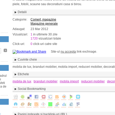
piele, fotolii, scaune sau decoratiuni casa si birou.
Detalii
Categorie:
Comert, magazine
Magazine generale
Adaugat:
23 Mar 2012
Vizualizari:
1
in ultimele 30 zile
1720
vizualizari totale
Click-uri:
0
click-uri catre site
Site-ul
nu accepta
link exchnage.
Cuvinte cheie
mobila de lux, branduri mobilier, mobila import, reduceri mobilier, decorat
Etichete
adrul
i
mobila de lux
branduri mobilier
mobila import
reduceri mobilier
decor
Veti
la de
Social Bookmarking
n
Pagini indexate si backlink-uri (IBL)