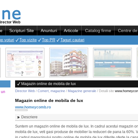
irector Web
re
Scripturi Site
Anunturi
Articole
Catalog firme
Centre de 
op voturi
Top vizite
Top PR
Taguri cautari
Magazin online de mobila de lux
Director Web
/
Comert, magazine
/
Magazine generale
/ Detalii site
www.homeycom
a un
Magazin online de mobila de lux
www.homeycomb.ro
Descriere
Suntem un magazin online de mobila de lux. In cadrul acestui magazin on
mobila de lux, veti gasi produse de mobilier la reduceri de pana la 60%. V
in cadrul magazinului nostru online de mobila de lux diferite oferte la can