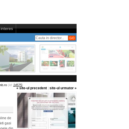
interes
b.ro
(
Id:
14575
)
« site-ul precedent
|
site-ul urmator »
line de
eti gasi
apele din