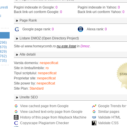
uresti
Pagini indexate in Google:
0
Pagini indexate in Yahoo:
0
Back link-uri conform Google:
0
Back link-uri conform Yahoo:
0
i
Page Rank
Google page rank:
0
Alexa rank:
0
Listare DMOZ (Open Directory Project)
296)
Site-ul
www.homeycomb.ro
nu este listat
in
Dmoz
.
670)
829)
Alte detalii
762)
735)
Varsta domeniu:
nespecificat
Site in limba/limbile:
ro
Tipul scriptului:
nespecificat
Proprietar site:
nespecificat
Site power by:
nespecificat
Site Plan:
Standard
Unelte SEO
View cached page from Google
Google Trends for
View cached text-only page from Google
Similar pages
History of this page from Wayback Machine
Validate HTML
Copyscape Plagiarism Checker
Validate CSS