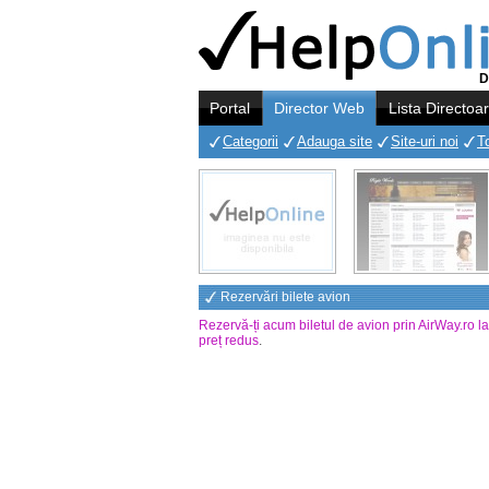
D
Portal
Director Web
Lista Directoa
Categorii
Adauga site
Site-uri noi
T
Rezervări bilete avion
Rezervă-ți acum biletul de avion prin AirWay.ro l
preț redus
.