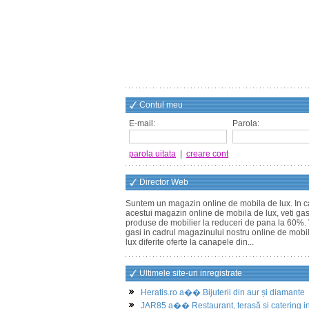
Contul meu
E-mail:
Parola:
parola uitata
|
creare cont
Director Web
Suntem un magazin online de mobila de lux. In c
acestui magazin online de mobila de lux, veti gas
produse de mobilier la reduceri de pana la 60%. 
gasi in cadrul magazinului nostru online de mobi
lux diferite oferte la canapele din...
Ultimele site-uri inregistrate
Heratis.ro a�� Bijuterii din aur și diamante
JAR85 a�� Restaurant, terasă și catering i