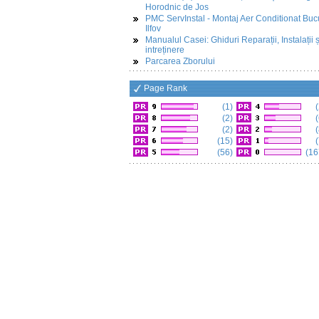
Horodnic de Jos
PMC ServInstal - Montaj Aer Conditionat Buc
Ilfov
Manualul Casei: Ghiduri Reparații, Instalații ș
intreținere
Parcarea Zborului
Page Rank
(1)
(
(2)
(
(2)
(
(15)
(
(56)
(16