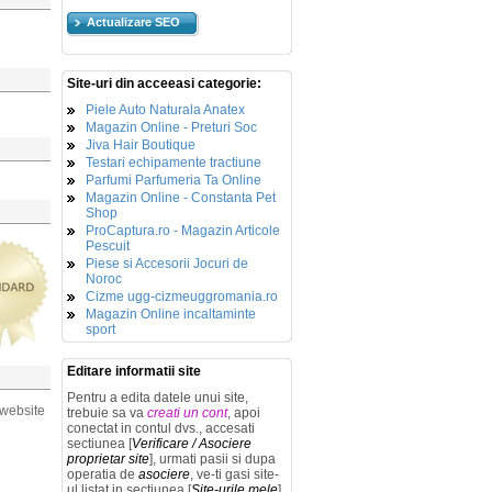
Actualizare SEO
Site-uri din acceeasi categorie:
Piele Auto Naturala Anatex
Magazin Online - Preturi Soc
Jiva Hair Boutique
Testari echipamente tractiune
Parfumi Parfumeria Ta Online
Magazin Online - Constanta Pet
Shop
ProCaptura.ro - Magazin Articole
Pescuit
Piese si Accesorii Jocuri de
Noroc
Cizme ugg-cizmeuggromania.ro
Magazin Online incaltaminte
sport
Editare informatii site
Pentru a edita datele unui site,
 website
trebuie sa va
creati un cont
, apoi
conectat in contul dvs., accesati
sectiunea [
Verificare / Asociere
proprietar site
], urmati pasii si dupa
operatia de
asociere
, ve-ti gasi site-
ul listat in sectiunea [
Site-urile mele
]