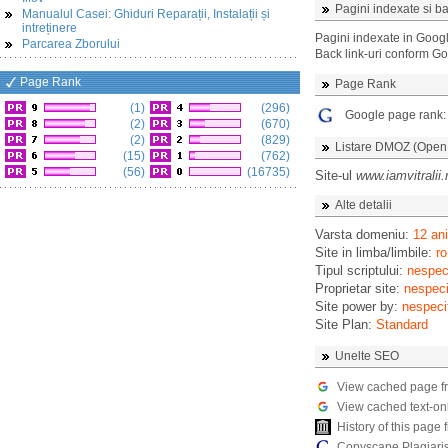
Pagini indexate si ba
Manualul Casei: Ghiduri Reparații, Instalații și
intreținere
Pagini indexate in Goog
Parcarea Zborului
Back link-uri conform G
Page Rank
Page Rank
(1)
(296)
Google page rank
(2)
(670)
(2)
(829)
Listare DMOZ (Open D
(15)
(762)
(56)
(16735)
Site-ul
www.iamvitralii.
Alte detalii
Varsta domeniu:
12 ani
Site in limba/limbile:
ro
Tipul scriptului:
nespeci
Proprietar site:
nespeci
Site power by:
nespeci
Site Plan:
Standard
Unelte SEO
View cached page f
View cached text-on
History of this pag
Copyscape Plagiari