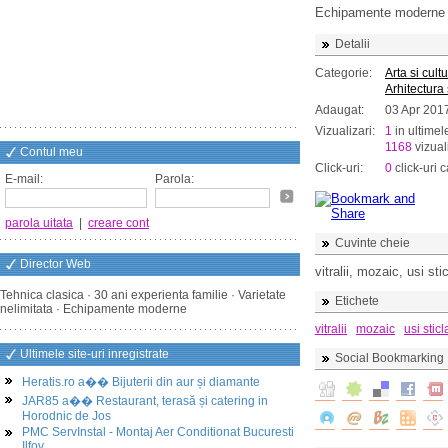
Echipamente moderne
Detalii
Categorie:
Arta si cult
Arhitectura
Adaugat:
03 Apr 201
Vizualizari:
1
in ultimel
1168
vizuali
Contul meu
Click-uri:
0
click-uri c
E-mail:
Parola:
parola uitata
|
creare cont
Cuvinte cheie
Director Web
vitralii, mozaic, usi sti
Tehnica clasica · 30 ani experienta familie · Varietate
Etichete
nelimitata · Echipamente moderne
vitralii
mozaic
usi sticl
Ultimele site-uri inregistrate
Social Bookmarking
Heratis.ro a�� Bijuterii din aur și diamante
JAR85 a�� Restaurant, terasă și catering in
Horodnic de Jos
PMC ServInstal - Montaj Aer Conditionat Bucuresti
Ilfov