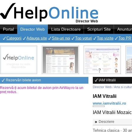
Director Web
Portal
Director Web
Lista Directoare
Scripturi Site
Anuntur
Categorii
Adauga site
Site-uri noi
Top voturi
Top vizite
Top PR
Rezervări bilete avion
IAM Vitralii
Director Web
/
Arta si cultu
Rezervă-ți acum biletul de avion prin AirWay.ro la un
preț redus
.
IAM Vitralii
www.iamvitralii.ro
IAM Vitralii Mozaic
Descriere
Tehnica clasica · 30 ani