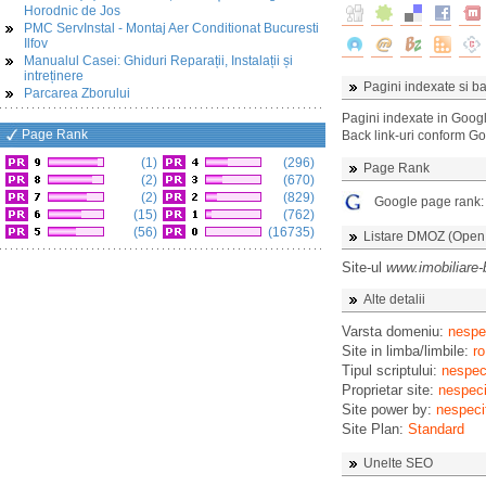
Horodnic de Jos
PMC ServInstal - Montaj Aer Conditionat Bucuresti
Ilfov
Manualul Casei: Ghiduri Reparații, Instalații și
intreținere
Pagini indexate si ba
Parcarea Zborului
Pagini indexate in Goog
Page Rank
Back link-uri conform G
(1)
(296)
Page Rank
(2)
(670)
(2)
(829)
Google page rank
(15)
(762)
(56)
(16735)
Listare DMOZ (Open D
Site-ul
www.imobiliare-
Alte detalii
Varsta domeniu:
nespec
Site in limba/limbile:
ro
Tipul scriptului:
nespeci
Proprietar site:
nespeci
Site power by:
nespeci
Site Plan:
Standard
Unelte SEO