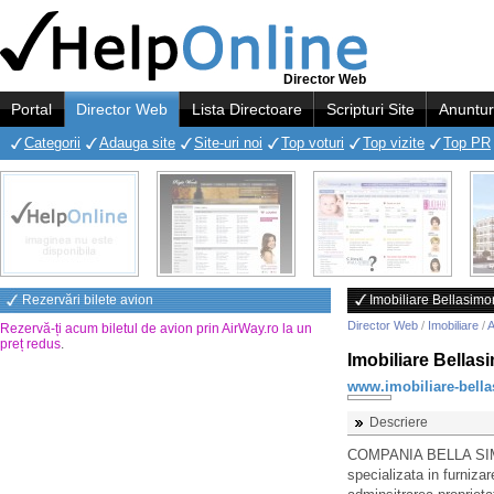
Director Web
Portal
Director Web
Lista Directoare
Scripturi Site
Anuntur
Categorii
Adauga site
Site-uri noi
Top voturi
Top vizite
Top PR
Rezervări bilete avion
Imobiliare Bellasim
Director Web
/
Imobiliare
/
A
Rezervă-ți acum biletul de avion prin AirWay.ro la un
preț redus
.
Imobiliare Bellas
www.imobiliare-bell
Descriere
COMPANIA BELLA SIMON
specializata in furnizar