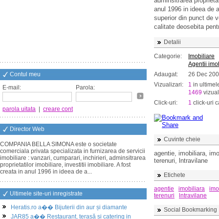
adminsitrarea proprietati
anul 1996 in ideea de a 
superior din punct de v
calitate deosebita pentru
Detalii
Categorie:
Imobiliare
Agentii imo
Contul meu
Adaugat:
26 Dec 20
Vizualizari:
1
in ultimel
E-mail:
Parola:
1469
vizual
Click-uri:
1
click-uri c
parola uitata
|
creare cont
Director Web
Cuvinte cheie
COMPANIA BELLA SIMONA este o societate
comerciala privata specializata in furnizarea de servicii
agentie, imobiliara, im
imobiliare : vanzari, cumparari, inchirieri, adminsitrarea
terenuri, lntravilane
proprietatilor imobiliare, investitii imobiliare. A fost
creata in anul 1996 in ideea de a...
Etichete
agentie
imobiliara
imo
Ultimele site-uri inregistrate
terenuri
lntravilane
Heratis.ro a�� Bijuterii din aur și diamante
Social Bookmarking
JAR85 a�� Restaurant, terasă și catering in