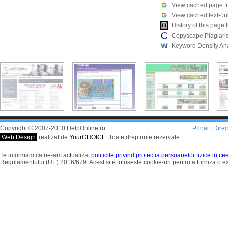
View cached page f
View cached text-on
History of this pag
Copyscape Plagiari
Keyword Density An
Copyright © 2007-2010 HelpOnline.ro
Portal
|
Dire
Web Design
realizat de
YourCHOICE
. Toate drepturile rezervate.
Te informam ca ne-am actualizat
politicile privind protectia persoanelor fizice in c
Regulamentului (UE) 2016/679. Acest site foloseste cookie-uri pentru a furniza o 