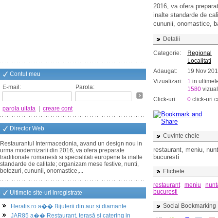
2016, va ofera preparat
inalte standarde de cal
cununii, onomastice, bal
Detalii
Categorie:
Regional
Localitati
Adaugat:
19 Nov 20
Contul meu
Vizualizari:
1
in ultimel
E-mail:
Parola:
1580
vizual
Click-uri:
0
click-uri c
parola uitata
|
creare cont
Director Web
Cuvinte cheie
Restaurantul Intermacedonia, avand un design nou in
restaurant, meniu, nunt
urma modernizarii din 2016, va ofera preparate
bucuresti
traditionale romanesti si specialitati europene la inalte
standarde de calitate; organizam mese festive, nunti,
botezuri, cununii, onomastice,...
Etichete
restaurant
meniu
nunt
bucuresti
Ultimele site-uri inregistrate
Social Bookmarking
Heratis.ro a�� Bijuterii din aur și diamante
JAR85 a�� Restaurant, terasă și catering in