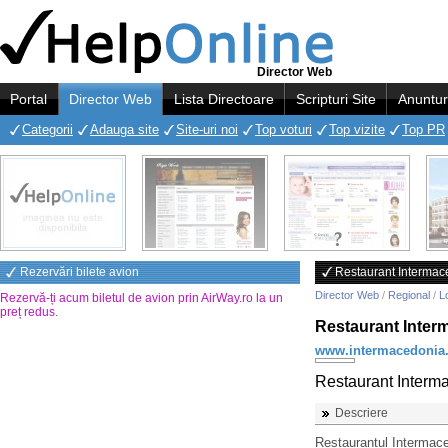
Director Web
Portal
Director Web
Lista Directoare
Scripturi Site
Anuntur
Categorii
Adauga site
Site-uri noi
Top voturi
Top vizite
Top PR
Rezervări bilete avion
Restaurant Intermace
Director Web
/
Regional
/
Lo
Rezervă-ți acum biletul de avion prin AirWay.ro la un
preț redus
.
Restaurant Interm
www.intermacedonia.
Restaurant Interma
Descriere
Restaurantul Intermace