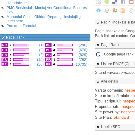
Horodnic de Jos
PMC ServInstal - Montaj Aer Conditionat Bucuresti
Ilfov
Manualul Casei: Ghiduri Reparații, Instalații și
intreținere
Pagini indexate si ba
Parcarea Zborului
Pagini indexate in Goog
Back link-uri conform G
Page Rank
Page Rank
(1)
(296)
(2)
(670)
Google page rank
(2)
(829)
(15)
(762)
Listare DMOZ (Open D
(56)
(16735)
Site-ul
www.intermaced
Alte detalii
Varsta domeniu:
nespec
Site in limba/limbile:
ro
Tipul scriptului:
nespeci
Proprietar site:
nespeci
Site power by:
nespeci
Site Plan:
Standard
Unelte SEO