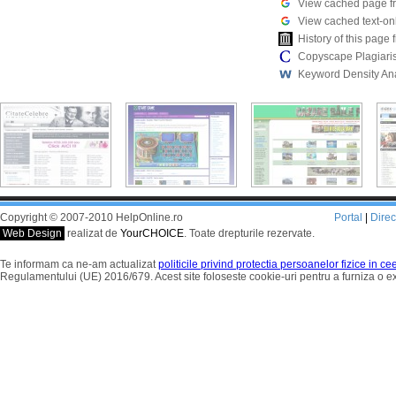
View cached page f
View cached text-on
History of this pag
Copyscape Plagiari
Keyword Density An
Copyright © 2007-2010 HelpOnline.ro
Portal
|
Dire
Web Design
realizat de
YourCHOICE
. Toate drepturile rezervate.
Te informam ca ne-am actualizat
politicile privind protectia persoanelor fizice in c
Regulamentului (UE) 2016/679. Acest site foloseste cookie-uri pentru a furniza o 