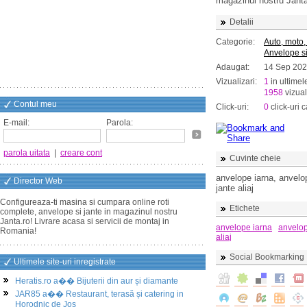
magazinul nostru Janta
Detalii
Categorie:
Auto, moto,
Anvelope si
Adaugat:
14 Sep 20
Vizualizari:
1
in ultimel
1958
vizual
Contul meu
Click-uri:
0
click-uri c
E-mail:
Parola:
parola uitata
|
creare cont
Cuvinte cheie
anvelope iarna, anvelop
Director Web
jante aliaj
Configureaza-ti masina si cumpara online roti
Etichete
complete, anvelope si jante in magazinul nostru
Janta.ro! Livrare acasa si servicii de montaj in
anvelope iarna
anvelop
Romania!
aliaj
Social Bookmarking
Ultimele site-uri inregistrate
Heratis.ro a�� Bijuterii din aur și diamante
JAR85 a�� Restaurant, terasă și catering in
Horodnic de Jos