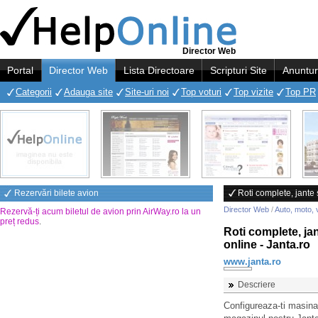
Director Web
Portal
Director Web
Lista Directoare
Scripturi Site
Anuntur
Categorii
Adauga site
Site-uri noi
Top voturi
Top vizite
Top PR
Rezervări bilete avion
Roti complete, jante
Director Web
/
Auto, moto, 
Rezervă-ți acum biletul de avion prin AirWay.ro la un
preț redus
.
Roti complete, j
online - Janta.ro
www.janta.ro
Descriere
Configureaza-ti masina 