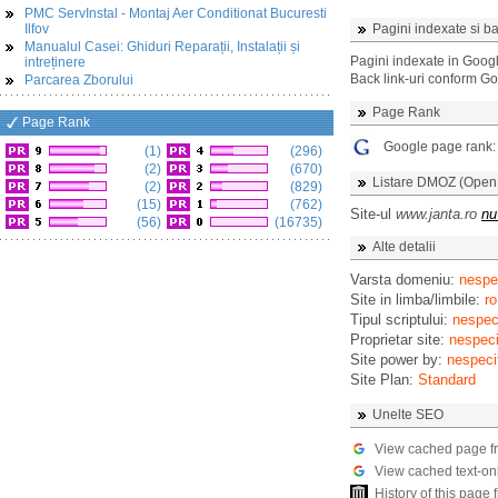
PMC ServInstal - Montaj Aer Conditionat Bucuresti
Ilfov
Pagini indexate si ba
Manualul Casei: Ghiduri Reparații, Instalații și
Pagini indexate in Goog
intreținere
Back link-uri conform G
Parcarea Zborului
Page Rank
Page Rank
Google page rank
(1)
(296)
(2)
(670)
Listare DMOZ (Open D
(2)
(829)
(15)
(762)
Site-ul
www.janta.ro
nu
(56)
(16735)
Alte detalii
Varsta domeniu:
nespec
Site in limba/limbile:
ro
Tipul scriptului:
nespeci
Proprietar site:
nespeci
Site power by:
nespeci
Site Plan:
Standard
Unelte SEO
View cached page f
View cached text-on
History of this pag