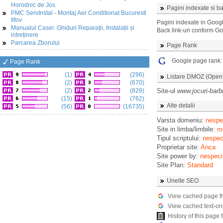
Horodnic de Jos
Pagini indexate si ba
PMC ServInstal - Montaj Aer Conditionat Bucuresti
Ilfov
Pagini indexate in Goog
Manualul Casei: Ghiduri Reparații, Instalații și
Back link-uri conform G
intreținere
Parcarea Zborului
Page Rank
Google page rank
Page Rank
(1)
(296)
Listare DMOZ (Open D
(2)
(670)
(2)
(829)
Site-ul
www.jocuri-barb
(15)
(762)
Alte detalii
(56)
(16735)
Varsta domeniu:
nespec
Site in limba/limbile:
ro
Tipul scriptului:
nespeci
Proprietar site:
Anca
Site power by:
nespeci
Site Plan:
Standard
Unelte SEO
View cached page f
View cached text-on
History of this pag