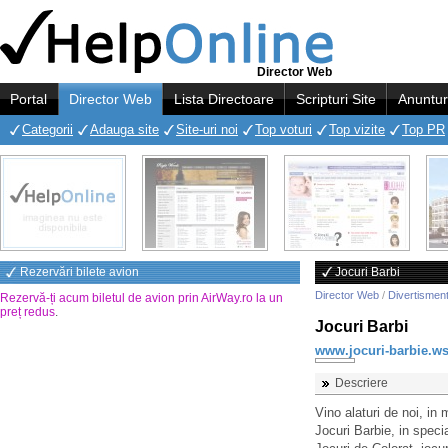
Director Web
Portal
Director Web
Lista Directoare
Scripturi Site
Anuntur
Categorii
Adauga site
Site-uri noi
Top voturi
Top vizite
Top PR
Rezervări bilete avion
Jocuri Barbi
Director Web
/
Divertismen
Rezervă-ți acum biletul de avion prin AirWay.ro la un
preț redus
.
Jocuri Barbi
www.jocuri-barbie.w
Descriere
Vino alaturi de noi, in
Jocuri Barbie, in speci