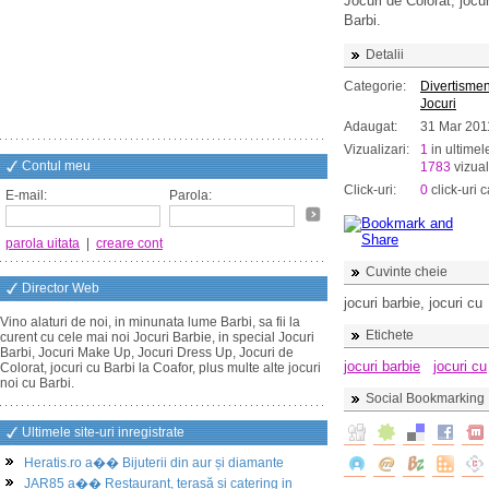
Jocuri de Colorat, jocur
Barbi.
Detalii
Categorie:
Divertismen
Jocuri
Adaugat:
31 Mar 201
Vizualizari:
1
in ultimel
Contul meu
1783
vizual
Click-uri:
0
click-uri c
E-mail:
Parola:
parola uitata
|
creare cont
Cuvinte cheie
Director Web
jocuri barbie, jocuri cu
Vino alaturi de noi, in minunata lume Barbi, sa fii la
Etichete
curent cu cele mai noi Jocuri Barbie, in special Jocuri
Barbi, Jocuri Make Up, Jocuri Dress Up, Jocuri de
jocuri barbie
jocuri cu
Colorat, jocuri cu Barbi la Coafor, plus multe alte jocuri
noi cu Barbi.
Social Bookmarking
Ultimele site-uri inregistrate
Heratis.ro a�� Bijuterii din aur și diamante
JAR85 a�� Restaurant, terasă și catering in