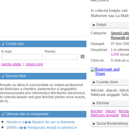
electronice.
In colectia keepto veti g
Multumire sau La Multi A
Detalii
Categorie:
Servicii util
Reparatii e
Contul meu
Adaugat:
07 Nov 20
Vizualizari:
1
in ultimel
E-mail:
Parola:
1258
vizual
Click-uri:
0
click-uri c
parola uitata
|
creare cont
Director Web
Cuvinte cheie
Keepto va ofera in exclusivitate un sistem profesional
de fidelizare a clientilor, partenerilor si angajatilor
felicitari, afaceri, felic
dumneavoastra prin intermediul felicitarilor electronice.
fidelizare angajati, felic
In colectia keepto veti gasi felicitari pentru orice ocazie,
de la...
Etichete
felicitari
afaceri
felicit
Ultimele site-uri inregistrate
fidelizare angajati
felic
Heratis.ro a�� Bijuterii din aur și diamante
Social Bookmarking
JAR85 a�� Restaurant, terasă și catering in