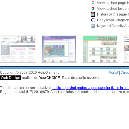
View cached page f
View cached text-on
History of this pag
Copyscape Plagiari
Keyword Density An
Copyright © 2007-2010 HelpOnline.ro
Portal
|
Dire
Web Design
realizat de
YourCHOICE
. Toate drepturile rezervate.
Te informam ca ne-am actualizat
politicile privind protectia persoanelor fizice in c
Regulamentului (UE) 2016/679. Acest site foloseste cookie-uri pentru a furniza o 