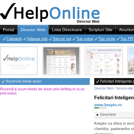
Director Web
Portal
Director Web
Lista Directoare
Scripturi Site
Anuntur
Categorii
Adauga site
Site-uri noi
Top voturi
Top vizite
Top PR
Rezervări bilete avion
Felicitari Inteligent
Director Web
/
Servicii utile
Rezervă-ți acum biletul de avion prin AirWay.ro la un
preț redus
.
Felicitari Intelig
www.keepto.ro
Descriere
Keepto va ofera in excl
clientilor, partenerilor 