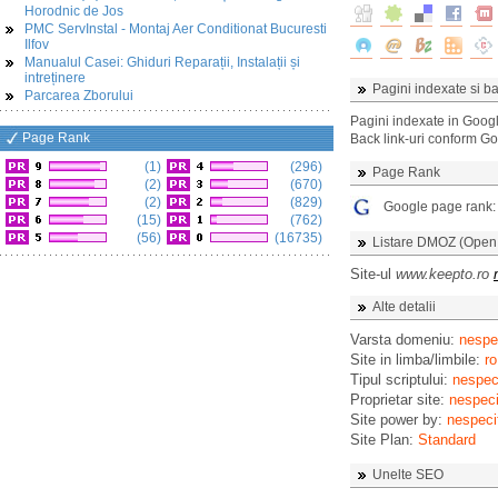
Horodnic de Jos
PMC ServInstal - Montaj Aer Conditionat Bucuresti
Ilfov
Manualul Casei: Ghiduri Reparații, Instalații și
intreținere
Pagini indexate si ba
Parcarea Zborului
Pagini indexate in Goog
Page Rank
Back link-uri conform G
(1)
(296)
Page Rank
(2)
(670)
(2)
(829)
Google page rank
(15)
(762)
(56)
(16735)
Listare DMOZ (Open D
Site-ul
www.keepto.ro
Alte detalii
Varsta domeniu:
nespec
Site in limba/limbile:
ro
Tipul scriptului:
nespeci
Proprietar site:
nespeci
Site power by:
nespeci
Site Plan:
Standard
Unelte SEO