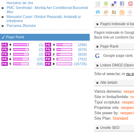
Horodnic de Jos
PMC ServInstal - Montaj Aer Conditionat Bucuresti
Ilfov
Manualul Casei: Ghiduri Reparații, Instalații și
intreținere
Pagini indexate si ba
Parcarea Zborului
Pagini indexate in Goog
Page Rank
Back link-uri conform G
(1)
(296)
Page Rank
(2)
(670)
(2)
(829)
Google page rank
(15)
(762)
(56)
(16735)
Listare DMOZ (Open D
Site-ul
www.lac.ro
nu e
Alte detalii
Varsta domeniu:
nespec
Site in limba/limbile:
ro
Tipul scriptului:
nespeci
Proprietar site:
nespeci
Site power by:
nespeci
Site Plan:
Standard
Unelte SEO