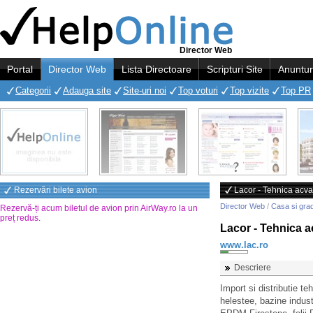
Director Web
Portal
Director Web
Lista Directoare
Scripturi Site
Anuntur
Categorii
Adauga site
Site-uri noi
Top voturi
Top vizite
Top PR
Rezervări bilete avion
Lacor - Tehnica acva
Director Web
/
Casa si gra
Rezervă-ți acum biletul de avion prin AirWay.ro la un
preț redus
.
Lacor - Tehnica a
www.lac.ro
Descriere
Import si distributie te
helestee, bazine indus