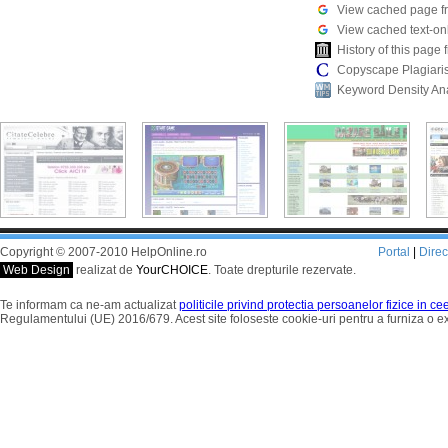
View cached page f
View cached text-on
History of this pag
Copyscape Plagiari
Keyword Density An
Copyright © 2007-2010 HelpOnline.ro
Portal
|
Dire
Web Design
realizat de
YourCHOICE
. Toate drepturile rezervate.
Te informam ca ne-am actualizat
politicile privind protectia persoanelor fizice in c
Regulamentului (UE) 2016/679. Acest site foloseste cookie-uri pentru a furniza o 