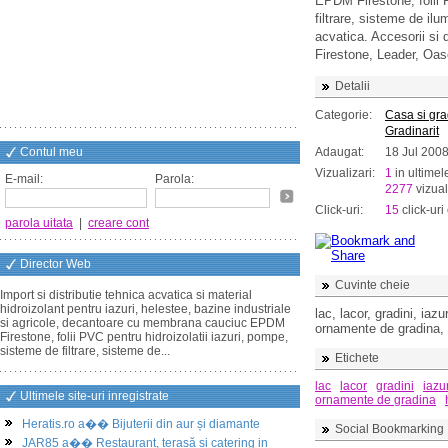
EPDM Firestone, folii 
filtrare, sisteme de ilu
acvatica. Accesorii si 
Firestone, Leader, Oas
Detalii
Categorie:
Casa si gr
Gradinarit
Contul meu
Adaugat:
18 Jul 200
Vizualizari:
1
in ultimel
E-mail:
Parola:
2277
vizual
Click-uri:
15
click-uri 
parola uitata
|
creare cont
Director Web
Cuvinte cheie
Import si distributie tehnica acvatica si material
hidroizolant pentru iazuri, helestee, bazine industriale
lac, lacor, gradini, iaz
si agricole, decantoare cu membrana cauciuc EPDM
ornamente de gradina, 
Firestone, folii PVC pentru hidroizolatii iazuri, pompe,
sisteme de filtrare, sisteme de...
Etichete
lac
lacor
gradini
iazur
Ultimele site-uri inregistrate
ornamente de gradina
Heratis.ro a�� Bijuterii din aur și diamante
Social Bookmarking
JAR85 a�� Restaurant, terasă și catering in