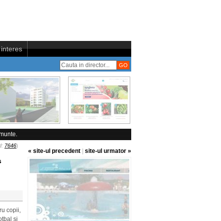
interes
munte.
d:
7646
)
« site-ul precedent
|
site-ul urmator »
s
u copii,
tbal si