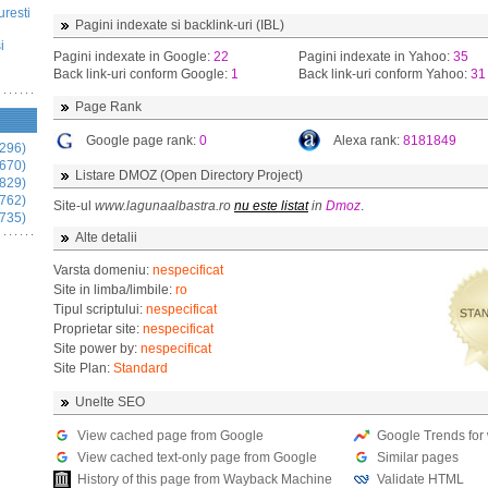
uresti
Pagini indexate si backlink-uri (IBL)
i
Pagini indexate in Google:
22
Pagini indexate in Yahoo:
35
Back link-uri conform Google:
1
Back link-uri conform Yahoo:
31
Page Rank
Google page rank:
0
Alexa rank:
8181849
296)
670)
Listare DMOZ (Open Directory Project)
829)
762)
Site-ul
www.lagunaalbastra.ro
nu este listat
in
Dmoz
.
735)
Alte detalii
Varsta domeniu:
nespecificat
Site in limba/limbile:
ro
Tipul scriptului:
nespecificat
Proprietar site:
nespecificat
Site power by:
nespecificat
Site Plan:
Standard
Unelte SEO
View cached page from Google
Google Trends for
View cached text-only page from Google
Similar pages
History of this page from Wayback Machine
Validate HTML