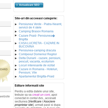
Actualizare SEO
Site-uri din acceeasi categorie:
Pensiunea Verde - Piatra-Neamt,
servicii de 4 stele
Camping Brasov Romania
Cazare Praid- Pensiunea�
Brigitta
CASA LUCRETIA - CAZARE IN
BUCOVINA
Pensiunea-camping dracula
Comlpexul Domeniul Regilor
Delta Dunarii - cazare, pensiuni,
pescuit, vacanta, ecoturism
Locuri interesante de vizitat
Cazare in Romania - Hoteluri,
Pensiuni, Vile
Apartamentul Brigitta-Praid
Editare informatii site
Pentru a edita datele unui site,
trebuie sa va
creati un cont
, apoi
 website
conectat in contul dvs., accesati
sectiunea [
Verificare / Asociere
proprietar site
], urmati pasii si dupa