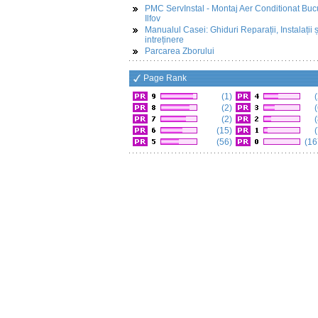
PMC ServInstal - Montaj Aer Conditionat Buc
Ilfov
Manualul Casei: Ghiduri Reparații, Instalații ș
intreținere
Parcarea Zborului
Page Rank
(1)
(
(2)
(
(2)
(
(15)
(
(56)
(16