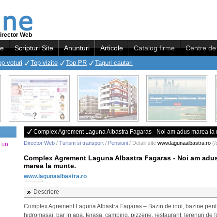
irector Web
re
Scripturi Site
Anunturi
Articole
Catalog firme
Centre de 
op voturi
Top vizite
Top PR
Taguri cautari
Complex Agrement Laguna Albastra Fagaras - Noi am adus marea la 
Director Web
/
Turism si transport
/
Pensiuni
/ Detalii site
www.lagunaalbastra.ro
(
I
a un
Complex Agrement Laguna Albastra Fagaras - Noi am adu
marea la munte.
www.lagunaalbastra.ro
Descriere
Complex Agrement Laguna Albastra Fagaras – Bazin de inot, bazine pentr
hidromasaj, bar in apa, terasa, camping, pizzerie, restaurant, terenuri de fo