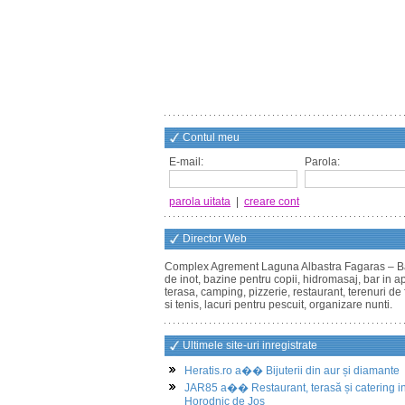
Contul meu
E-mail:
Parola:
parola uitata
|
creare cont
Director Web
Complex Agrement Laguna Albastra Fagaras – B
de inot, bazine pentru copii, hidromasaj, bar in a
terasa, camping, pizzerie, restaurant, terenuri de 
si tenis, lacuri pentru pescuit, organizare nunti.
Ultimele site-uri inregistrate
Heratis.ro a�� Bijuterii din aur și diamante
JAR85 a�� Restaurant, terasă și catering i
Horodnic de Jos