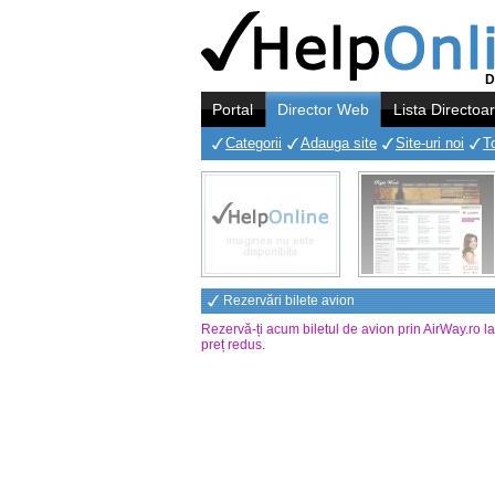
D
Portal
Director Web
Lista Directoa
Categorii
Adauga site
Site-uri noi
T
Rezervări bilete avion
Rezervă-ți acum biletul de avion prin AirWay.ro l
preț redus
.