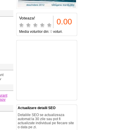
Voteaza!
0.00
Media voturilor din:
0
voturi.
ant
v
urant
asov
Actualizare detalii SEO
Detaliile SEO se actualizeaza
automat la 30 zile sau pot fi
actualizate individual pe fiecare site
o data pe zi.