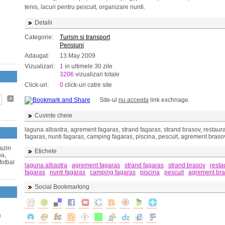
tenis, lacuri pentru pescuit, organizare nunti.
Detalii
Categorie:
Turism si transport
Pensiuni
Adaugat:
13 May 2009
Vizualizari:
1
in ultimele 30 zile
3206
vizualizari totale
Click-uri:
0
click-uri catre site
Site-ul
nu accepta
link exchnage.
Cuvinte cheie
laguna albastra, agrement fagaras, strand fagaras, strand brasov, restaur
fagaras, nunti fagaras, camping fagaras, piscina, pescuit, agrement braso
azin
Etichete
pa,
fotbal
laguna albastra
agrement fagaras
strand fagaras
strand brasov
resta
fagaras
nunti fagaras
camping fagaras
piscina
pescuit
agrement br
Social Bookmarking
n