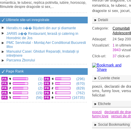
versuri de dragoste, ci
romantica, te iubesc, replica potrivita, iubire, horoscop,
romantica, te iubesc, re
filmulete despre dragoste si sex,...
dragoste si sex, jocuri
Ultimele site-uri inregistrate
Detalii
Heratis.ro a�� Bijuterii din aur și diamante
Categorie:
Comunitati
Adolescenti 
JAR85 a�� Restaurant, terasă și catering in
Horodnic de Jos
Adaugat:
24 Sep 20
PMC ServInstal - Montaj Aer Conditionat Bucuresti
Vizualizari:
1
in ultimel
Ilfov
3943
vizual
Manualul Casei: Ghiduri Reparații, Instalații și
intreținere
Click-uri:
37
click-uri 
Parcarea Zborului
Page Rank
Cuvinte cheie
(1)
(296)
(2)
(670)
poezii, declaratii de d
(2)
(829)
sms, funny love, versur
(15)
(762)
felicitari
(56)
(16735)
Etichete
poezii
declaratii de dr
funny love
versuri de d
Social Bookmarking