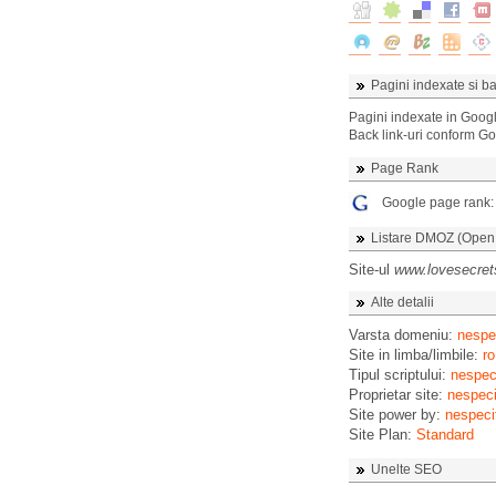
Pagini indexate si ba
Pagini indexate in Goog
Back link-uri conform G
Page Rank
Google page rank
Listare DMOZ (Open D
Site-ul
www.lovesecret
Alte detalii
Varsta domeniu:
nespec
Site in limba/limbile:
ro
Tipul scriptului:
nespeci
Proprietar site:
nespeci
Site power by:
nespeci
Site Plan:
Standard
Unelte SEO