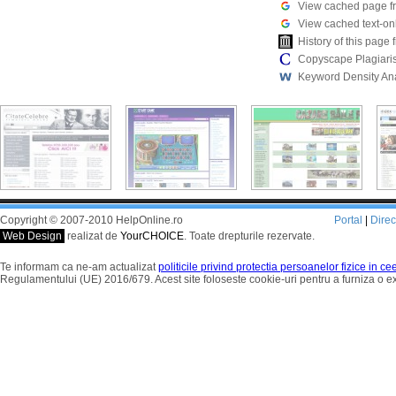
View cached page f
View cached text-on
History of this pag
Copyscape Plagiari
Keyword Density An
Copyright © 2007-2010 HelpOnline.ro
Portal
|
Dire
Web Design
realizat de
YourCHOICE
. Toate drepturile rezervate.
Te informam ca ne-am actualizat
politicile privind protectia persoanelor fizice in c
Regulamentului (UE) 2016/679. Acest site foloseste cookie-uri pentru a furniza o 