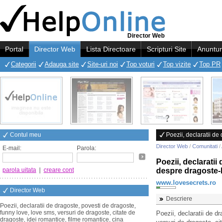
Director Web
Portal
Director Web
Lista Directoare
Scripturi Site
Anuntur
Categorii
Adauga site
Site-uri noi
Top voturi
Top vizite
Top PR
Contul meu
Poezii, declaratii de
Director Web
/
Comunitati
/
E-mail:
Parola:
Poezii, declaratii
parola uitata
|
creare cont
despre dragoste-
www.lovesecrets.ro
Director Web
Descriere
Poezii, declaratii de dragoste, povesti de dragoste,
funny love, love sms, versuri de dragoste, citate de
Poezii, declaratii de d
dragoste, idei romantice, filme romantice, cina