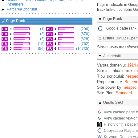
Manualul Casei: Ghiduri Reparații, Instalații și
intreținere
Pagini indexate in Goog
Parcarea Zborului
Back link-uri conform G
Page Rank
Page Rank
Google page rank
(1)
(296)
(2)
(670)
Listare DMOZ (Open D
(2)
(829)
(15)
(762)
Site-ul
www.masajacas
(56)
(16735)
Alte detalii
Varsta domeniu:
1914 
Site in limba/limbile:
ro
Tipul scriptului:
nespeci
Proprietar site:
Burcea
Site power by:
nespeci
Site Plan:
Standard
Unelte SEO
View cached page f
View cached text-on
History of this pag
Copyscape Plagiari
Keyword Density An