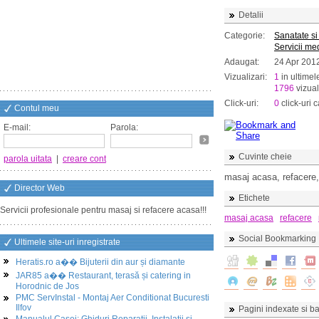
Detalii
Categorie:
Sanatate si
Servicii me
Adaugat:
24 Apr 201
Vizualizari:
1
in ultimel
1796
vizual
Click-uri:
0
click-uri c
Contul meu
E-mail:
Parola:
Cuvinte cheie
parola uitata
|
creare cont
masaj acasa, refacere
Director Web
Etichete
Servicii profesionale pentru masaj si refacere acasa!!!
masaj acasa
refacere
Social Bookmarking
Ultimele site-uri inregistrate
Heratis.ro a�� Bijuterii din aur și diamante
JAR85 a�� Restaurant, terasă și catering in
Horodnic de Jos
PMC ServInstal - Montaj Aer Conditionat Bucuresti
Ilfov
Pagini indexate si ba