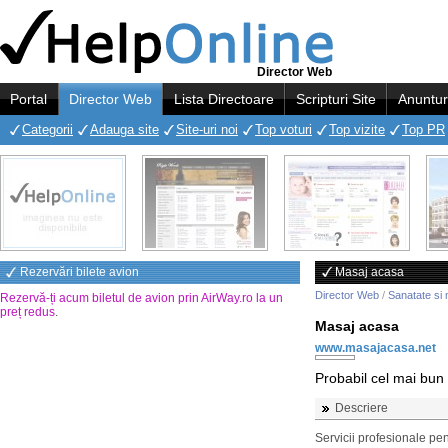
Director Web
Portal
Director Web
Lista Directoare
Scripturi Site
Anuntur
Categorii
Adauga site
Site-uri noi
Top voturi
Top vizite
Top PR
Rezervări bilete avion
Masaj acasa
Director Web
/
Sanatate si 
Rezervă-ți acum biletul de avion prin AirWay.ro la un
preț redus
.
Masaj acasa
www.masajacasa.net
Probabil cel mai bun
Descriere
Servicii profesionale pen