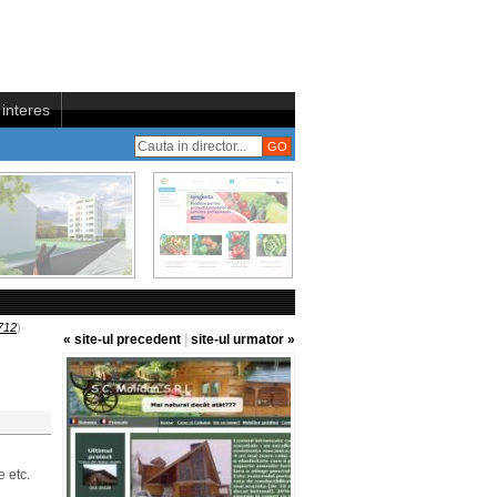
interes
712
)
« site-ul precedent
|
site-ul urmator »
u
e etc.