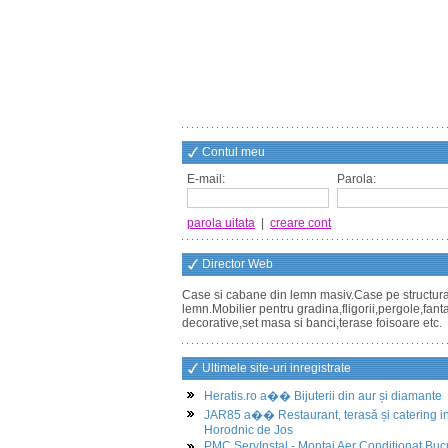
Contul meu
E-mail:
Parola:
parola uitata
|
creare cont
Director Web
Case si cabane din lemn masiv.Case pe structur
lemn.Mobilier pentru gradina,fligorii,pergole,fant
decorative,set masa si banci,terase foisoare etc.
Ultimele site-uri inregistrate
Heratis.ro a�� Bijuterii din aur și diamante
JAR85 a�� Restaurant, terasă și catering i
Horodnic de Jos
PMC ServInstal - Montaj Aer Conditionat Buc