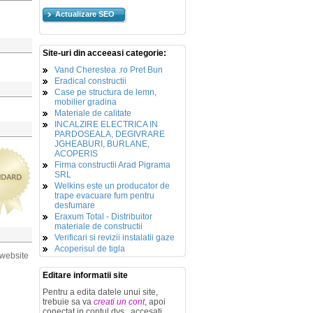
Actualizare SEO
Site-uri din acceeasi categorie:
Vand Cherestea .ro Pret Bun
Eradical constructii
Case pe structura de lemn,
mobilier gradina
Materiale de calitate
INCALZIRE ELECTRICA IN
PARDOSEALA, DEGIVRARE
JGHEABURI, BURLANE,
ACOPERIS
Firma constructii Arad Pigrama
SRL
Welkins este un producator de
trape evacuare fum pentru
desfumare
Eraxum Total - Distribuitor
materiale de constructii
Verificari si revizii instalatii gaze
Acoperisul de tigla
 website
Editare informatii site
Pentru a edita datele unui site,
trebuie sa va
creati un cont
, apoi
conectat in contul dvs., accesati