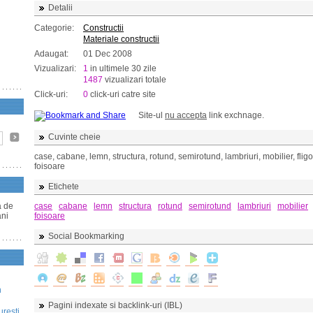
Detalii
Categorie:
Constructii
Materiale constructii
Adaugat:
01 Dec 2008
Vizualizari:
1
in ultimele 30 zile
1487
vizualizari totale
Click-uri:
0
click-uri catre site
Site-ul
nu accepta
link exchnage.
Cuvinte cheie
case, cabane, lemn, structura, rotund, semirotund, lambriuri, mobilier, fligor
foisoare
Etichete
a de
case
cabane
lemn
structura
rotund
semirotund
lambriuri
mobilier
ani
foisoare
Social Bookmarking
n
Pagini indexate si backlink-uri (IBL)
uresti