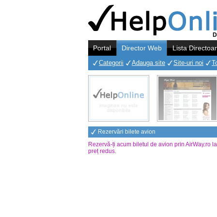
D
Portal
Director Web
Lista Directoa
Categorii
Adauga site
Site-uri noi
T
Rezervări bilete avion
Rezervă-ți acum biletul de avion prin AirWay.ro l
preț redus
.