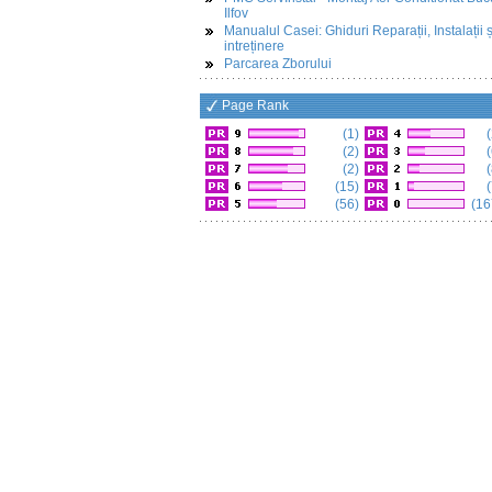
Ilfov
Manualul Casei: Ghiduri Reparații, Instalații ș
intreținere
Parcarea Zborului
Page Rank
(1)
(
(2)
(
(2)
(
(15)
(
(56)
(16