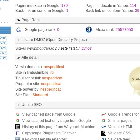
Pagini indexate in Google:
179
Pagini indexate in Yahoo:
114
i
Back link-uri conform Google:
1
Back link-uri conform Yahoo:
39
Page Rank
Google page rank:
0
Alexa rank:
25577053
296)
Listare DMOZ (Open Directory Project)
670)
829)
Site-ul
www.molidan.ro
nu este listat
in
Dmoz
.
762)
Alte detalii
735)
Varsta domeniu:
nespecificat
Site in limba/limbile:
ro
Tipul scriptului:
nespecificat
Proprietar site:
nespecificat
Site power by:
nespecificat
Site Plan:
Standard
Unelte SEO
View cached page from Google
Google Trends for
View cached text-only page from Google
Similar pages
History of this page from Wayback Machine
Validate HTML
Copyscape Plagiarism Checker
Validate CSS
Keyword Density Analyzer
Validate feed