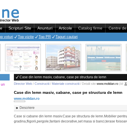
irector Web
re
Scripturi Site
Anunturi
Articole
Catalog firme
Centre de 
op voturi
Top vizite
Top PR
Taguri cautari
Case din lemn masiv, cabane, case pe structura de lemn
Director Web
/
Constructii
/
Materiale constructii
/ Detalii site
www.molidan.ro
(
Id:
3
a un
Case din lemn masiv, cabane, case pe structura de lemn
www.molidan.ro
Descriere
Case si cabane din lemn masiv.Case pe structura de lemn.Mobilier pentr
gradina,fligorii,pergole,fantani decorative,set masa si banci,terase foisoar