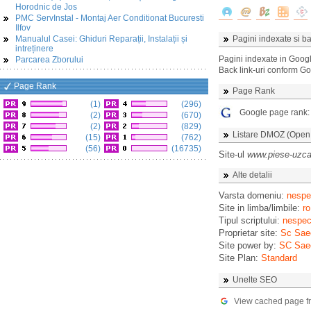
Horodnic de Jos
PMC ServInstal - Montaj Aer Conditionat Bucuresti
Ilfov
Manualul Casei: Ghiduri Reparații, Instalații și
Pagini indexate si ba
intreținere
Pagini indexate in Goog
Parcarea Zborului
Back link-uri conform G
Page Rank
Page Rank
(1)
(296)
Google page rank
(2)
(670)
(2)
(829)
Listare DMOZ (Open D
(15)
(762)
(56)
(16735)
Site-ul
www.piese-uzca
Alte detalii
Varsta domeniu:
nespec
Site in limba/limbile:
ro
Tipul scriptului:
nespeci
Proprietar site:
Sc Saec
Site power by:
SC Sae
Site Plan:
Standard
Unelte SEO
View cached page f