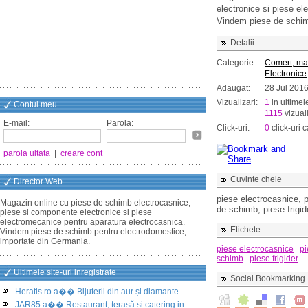
electronice si piese e
Vindem piese de schim
Detalii
Categorie:
Comert, ma
Electronice
Adaugat:
28 Jul 201
Vizualizari:
1
in ultimel
Contul meu
1115
vizuali
E-mail:
Parola:
Click-uri:
0
click-uri c
parola uitata
|
creare cont
Cuvinte cheie
Director Web
piese electrocasnice,
Magazin online cu piese de schimb electrocasnice,
de schimb, piese frigid
piese si componente electronice si piese
electromecanice pentru aparatura electrocasnica.
Etichete
Vindem piese de schimb pentru electrodomestice,
importate din Germania.
piese electrocasnice
pi
schimb
piese frigider
Ultimele site-uri inregistrate
Social Bookmarking
Heratis.ro a�� Bijuterii din aur și diamante
JAR85 a�� Restaurant, terasă și catering in