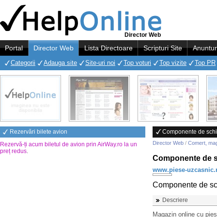
Director Web
Portal
Director Web
Lista Directoare
Scripturi Site
Anuntur
Categorii
Adauga site
Site-uri noi
Top voturi
Top vizite
Top PR
Rezervări bilete avion
Componente de schim
Director Web
/
Comert, ma
Rezervă-ți acum biletul de avion prin AirWay.ro la un
preț redus
.
Componente de sc
www.piese-uzcasnic.
Componente de sch
Descriere
Magazin online cu pie