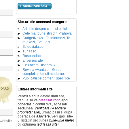
Actualizare SEO
Site-uri din acceeasi categorie:
Articole despre caini si pisici
Cele mai bune stiri din Prahova
GadgetNews - Te informezi, Te
relaxezi, Evoluezi
Stildeviata.com
Tunez.ro
Raspandacul
Ei versus Ele
Ce Facem Diseara !?
Revista Avantaje :: Ghidul
complet al femeii moderne.
Publicatii pe domenii specifice
Editare informatii site
Pentru a edita datele unui site,
trebuie sa va
creati un cont
, apoi
conectat in contul dvs., accesati
sectiunea [
Verificare / Asociere
proprietar site
], urmati pasii si dupa
operatia de
asociere
, ve-ti gasi site-
ul listat in sectiunea [
Site-urile mele
]
 website
cu optiunea [
editeaza site
].