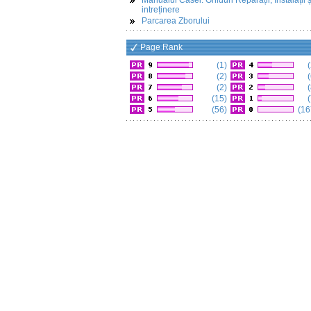
Manualul Casei: Ghiduri Reparații, Instalații ș
intreținere
Parcarea Zborului
Page Rank
(1)
(
(2)
(
(2)
(
(15)
(
(56)
(16