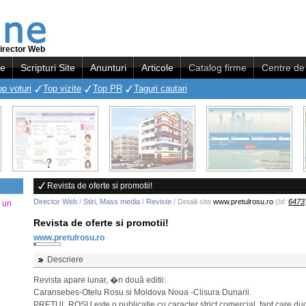
irector Web
re
Scripturi Site
Anunturi
Articole
Catalog firme
Centre de 
op voturi
Top vizite
Top PR
Taguri cautari
Revista de oferte si promotii!
Director Web
/
Stiri, Mass media
/
Reviste
/ Detalii site
www.pretulrosu.ro
(
Id:
6473
a un
Revista de oferte si promotii!
www.pretulrosu.ro
Descriere
Revista apare lunar, �n douã editii:
Caransebes-Otelu Rosu si Moldova Noua -Clisura Dunarii.
PRETUL ROSU este o publicatie cu caracter strict comercial, fapt care du