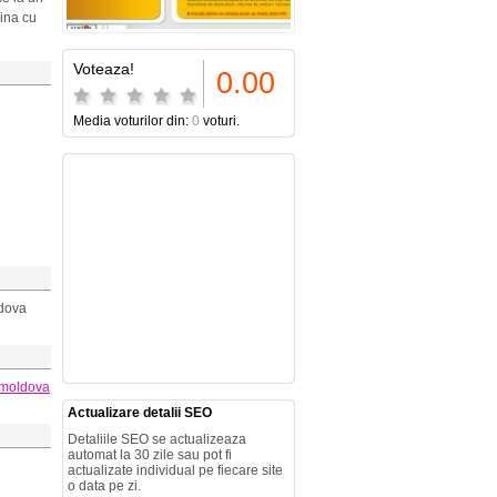
gina cu
Voteaza!
0.00
Media voturilor din:
0
voturi.
ldova
moldova
Actualizare detalii SEO
Detaliile SEO se actualizeaza
automat la 30 zile sau pot fi
actualizate individual pe fiecare site
o data pe zi.