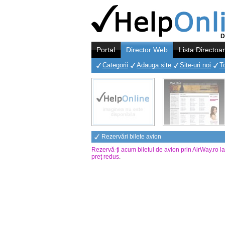
D
Portal
Director Web
Lista Directoa
Categorii
Adauga site
Site-uri noi
T
Rezervări bilete avion
Rezervă-ți acum biletul de avion prin AirWay.ro l
preț redus
.