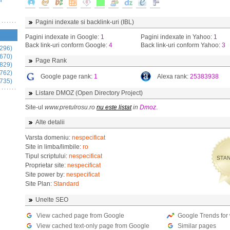
i
Pagini indexate si backlink-uri (IBL)
Pagini indexate in Google:
1
Pagini indexate in Yahoo:
1
Back link-uri conform Google:
4
Back link-uri conform Yahoo:
3
296)
670)
Page Rank
829)
762)
Google page rank:
1
Alexa rank:
25383938
735)
Listare DMOZ (Open Directory Project)
Site-ul
www.pretulrosu.ro
nu este listat
in
Dmoz
.
Alte detalii
Varsta domeniu:
nespecificat
Site in limba/limbile:
ro
Tipul scriptului:
nespecificat
Proprietar site:
nespecificat
Site power by:
nespecificat
Site Plan:
Standard
Unelte SEO
View cached page from Google
Google Trends for
View cached text-only page from Google
Similar pages