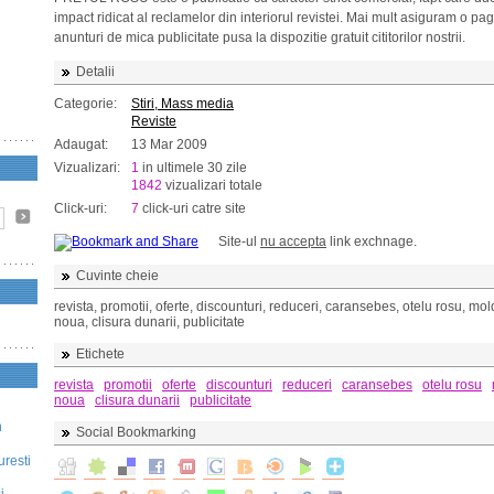
impact ridicat al reclamelor din interiorul revistei. Mai mult asiguram o pa
anunturi de mica publicitate pusa la dispozitie gratuit cititorilor nostrii.
Detalii
Categorie:
Stiri, Mass media
Reviste
Adaugat:
13 Mar 2009
Vizualizari:
1
in ultimele 30 zile
1842
vizualizari totale
Click-uri:
7
click-uri catre site
Site-ul
nu accepta
link exchnage.
Cuvinte cheie
revista, promotii, oferte, discounturi, reduceri, caransebes, otelu rosu, mo
noua, clisura dunarii, publicitate
Etichete
revista
promotii
oferte
discounturi
reduceri
caransebes
otelu rosu
noua
clisura dunarii
publicitate
n
Social Bookmarking
uresti