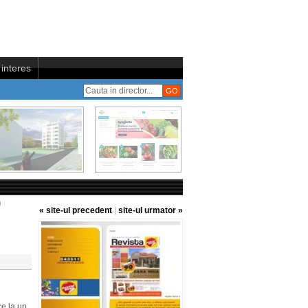
interes
)
« site-ul precedent
|
site-ul urmator »
ce la un