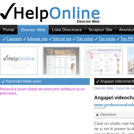
Director Web
Portal
Director Web
Lista Directoare
Scripturi Site
Anuntur
Categorii
Adauga site
Site-uri noi
Top voturi
Top vizite
Top PR
Rezervări bilete avion
Angajari videochat B
Director Web
/
Locuri de m
Rezervă-ți acum biletul de avion prin AirWay.ro la un
preț redus
.
Angajari videoch
www.professionalvid
Descriere
Cauti un studio care f
ne si noi iti punem la d