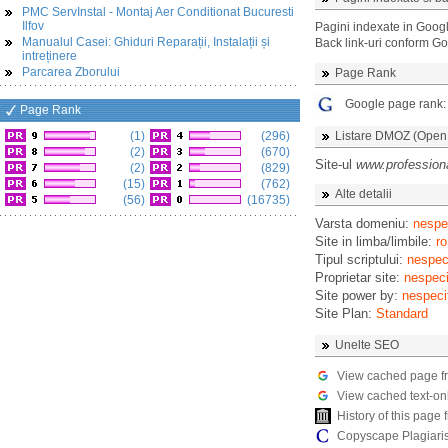
PMC ServInstal - Montaj Aer Conditionat Bucuresti
Ilfov
Pagini indexate in Goog
Manualul Casei: Ghiduri Reparații, Instalații și
Back link-uri conform G
intreținere
Parcarea Zborului
Page Rank
Google page rank
Page Rank
(1)
(296)
Listare DMOZ (Open D
(2)
(670)
Site-ul
www.professiona
(2)
(829)
(15)
(762)
Alte detalii
(56)
(16735)
Varsta domeniu:
nespec
Site in limba/limbile:
ro
Tipul scriptului:
nespeci
Proprietar site:
nespeci
Site power by:
nespeci
Site Plan:
Standard
Unelte SEO
View cached page f
View cached text-on
History of this pag
Copyscape Plagiari