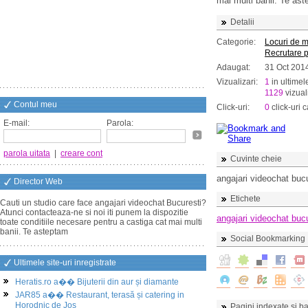
mai multi banii. Te as
Detalii
Categorie:
Locuri de 
Recrutare 
Adaugat:
31 Oct 201
Vizualizari:
1
in ultimel
1129
vizuali
Contul meu
Click-uri:
0
click-uri c
E-mail:
Parola:
parola uitata
|
creare cont
Cuvinte cheie
angajari videochat buc
Director Web
Etichete
Cauti un studio care face angajari videochat Bucuresti?
Atunci contacteaza-ne si noi iti punem la dispozitie
angajari videochat buc
toate conditiile necesare pentru a castiga cat mai multi
banii. Te asteptam
Social Bookmarking
Ultimele site-uri inregistrate
Heratis.ro a�� Bijuterii din aur și diamante
JAR85 a�� Restaurant, terasă și catering in
Horodnic de Jos
Pagini indexate si ba