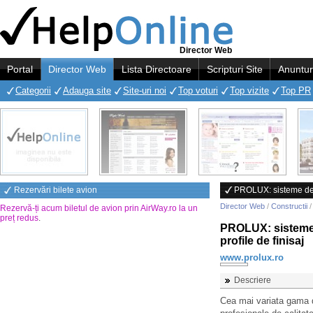
Director Web
Portal
Director Web
Lista Directoare
Scripturi Site
Anuntur
Categorii
Adauga site
Site-uri noi
Top voturi
Top vizite
Top PR
Rezervări bilete avion
PROLUX: sisteme de fi
Director Web
/
Constructii
Rezervă-ți acum biletul de avion prin AirWay.ro la un
preț redus
.
PROLUX: sisteme de
profile de finisaj
www.prolux.ro
Descriere
Cea mai variata gama d