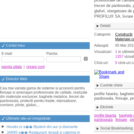
profesionale de calitat
treceri de pardoseala, p
glafuri, stergatoare de p
PROFILUX SA, livrare di
Detalii
Categorie:
Constructii
Materiale co
Contul meu
Adaugat:
05 Mar 201
Vizualizari:
1
in ultimel
E-mail:
Parola:
1357
vizual
Click-uri:
0
click-uri c
parola uitata
|
creare cont
Director Web
Cuvinte cheie
Cea mai variata gama de sisteme si accesorii pentru
finisaje si amenajari profesionale de calitate, realizate
profile faianta, baghete
din materiale exclusive: baghete metalice, treceri de
pardoseala, finisaje, pre
pardoseala, protectii pentru trepte, etansatoare,
corniere, plinte, glafuri,...
Etichete
profile faianta
baghete 
Ultimele site-uri inregistrate
pardoseala
finisaje
pr
Heratis.ro a�� Bijuterii din aur și diamante
Social Bookmarking
JAR85 a�� Restaurant, terasă și catering in