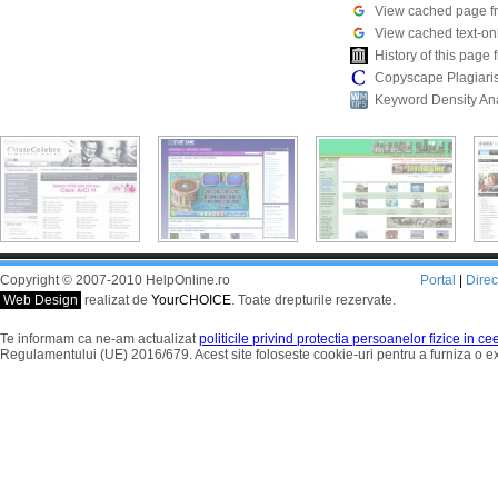
View cached page f
View cached text-on
History of this pag
Copyscape Plagiari
Keyword Density An
Copyright © 2007-2010 HelpOnline.ro
Portal
|
Dire
Web Design
realizat de
YourCHOICE
. Toate drepturile rezervate.
Te informam ca ne-am actualizat
politicile privind protectia persoanelor fizice in c
Regulamentului (UE) 2016/679. Acest site foloseste cookie-uri pentru a furniza o 