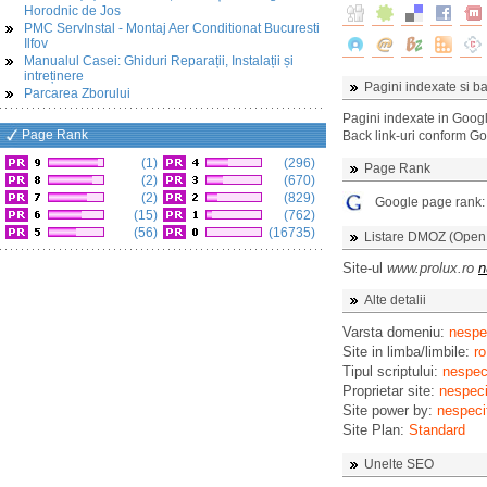
Horodnic de Jos
PMC ServInstal - Montaj Aer Conditionat Bucuresti
Ilfov
Manualul Casei: Ghiduri Reparații, Instalații și
intreținere
Pagini indexate si ba
Parcarea Zborului
Pagini indexate in Goog
Page Rank
Back link-uri conform G
(1)
(296)
Page Rank
(2)
(670)
(2)
(829)
Google page rank
(15)
(762)
(56)
(16735)
Listare DMOZ (Open D
Site-ul
www.prolux.ro
n
Alte detalii
Varsta domeniu:
nespec
Site in limba/limbile:
ro
Tipul scriptului:
nespeci
Proprietar site:
nespeci
Site power by:
nespeci
Site Plan:
Standard
Unelte SEO