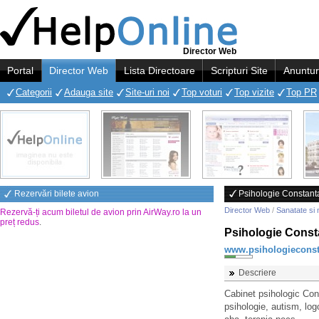
Director Web
Portal
Director Web
Lista Directoare
Scripturi Site
Anuntur
Categorii
Adauga site
Site-uri noi
Top voturi
Top vizite
Top PR
Rezervări bilete avion
Psihologie Constanta
Director Web
/
Sanatate si 
Rezervă-ți acum biletul de avion prin AirWay.ro la un
preț redus
.
Psihologie Consta
www.psihologieconst
Descriere
Cabinet psihologic Con
psihologie, autism, log