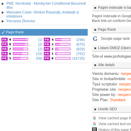
PMC ServInstal - Montaj Aer Conditionat Bucuresti
Ilfov
Pagini indexate si ba
Manualul Casei: Ghiduri Reparații, Instalații și
Pagini indexate in Goog
intreținere
Back link-uri conform G
Parcarea Zborului
Page Rank
Page Rank
Google page rank
(1)
(296)
(2)
(670)
Listare DMOZ (Open D
(2)
(829)
(15)
(762)
Site-ul
www.psihologie
(56)
(16735)
Alte detalii
Varsta domeniu:
nespec
Site in limba/limbile:
ro
Tipul scriptului:
nespeci
Proprietar site:
nespeci
Site power by:
nespeci
Site Plan:
Standard
Unelte SEO
View cached page f
View cached text-on
History of this pag