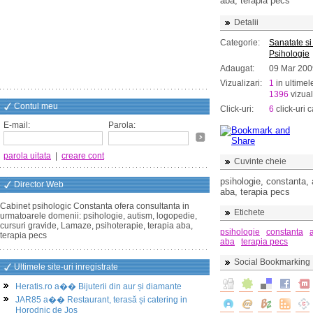
aba, terapia pecs
Detalii
Categorie:
Sanatate si
Psihologie
Adaugat:
09 Mar 200
Vizualizari:
1
in ultimel
1396
vizual
Contul meu
Click-uri:
6
click-uri c
E-mail:
Parola:
parola uitata
|
creare cont
Cuvinte cheie
psihologie, constanta, 
Director Web
aba, terapia pecs
Cabinet psihologic Constanta ofera consultanta in
Etichete
urmatoarele domenii: psihologie, autism, logopedie,
cursuri gravide, Lamaze, psihoterapie, terapia aba,
psihologie
constanta
terapia pecs
aba
terapia pecs
Social Bookmarking
Ultimele site-uri inregistrate
Heratis.ro a�� Bijuterii din aur și diamante
JAR85 a�� Restaurant, terasă și catering in
Horodnic de Jos