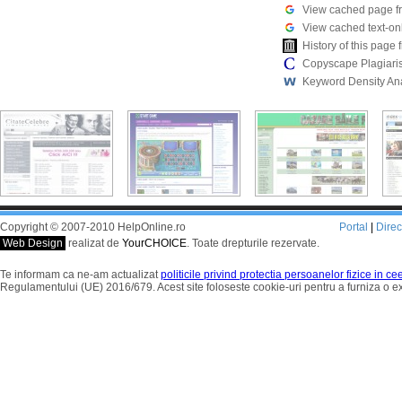
View cached page f
View cached text-on
History of this pag
Copyscape Plagiari
Keyword Density An
Copyright © 2007-2010 HelpOnline.ro
Portal
|
Dire
Web Design
realizat de
YourCHOICE
. Toate drepturile rezervate.
Te informam ca ne-am actualizat
politicile privind protectia persoanelor fizice in c
Regulamentului (UE) 2016/679. Acest site foloseste cookie-uri pentru a furniza o 