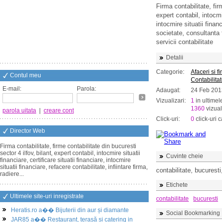
Firma contabilitate, fir
expert contabil, intocmir
intocmire situatii financ
societate, consultanta f
servicii contabilitate
Detalii
Categorie:
Afaceri si f
Contul meu
Contabilita
E-mail:
Parola:
Adaugat:
24 Feb 201
Vizualizari:
1
in ultimel
1360
vizual
parola uitata
|
creare cont
Click-uri:
0
click-uri c
Director Web
Firma contabilitate, firme contabilitate din bucuresti
sector 4 ilfov, bilant, expert contabil, intocmire situatii
Cuvinte cheie
financiare, certificare situatii financiare, intocmire
situatii financiare, refacere contabilitate, infiintare firma,
contabilitate, bucuresti,
radiere...
Etichete
Ultimele site-uri inregistrate
contabilitate
bucuresti
Heratis.ro a�� Bijuterii din aur și diamante
Social Bookmarking
JAR85 a�� Restaurant, terasă și catering in