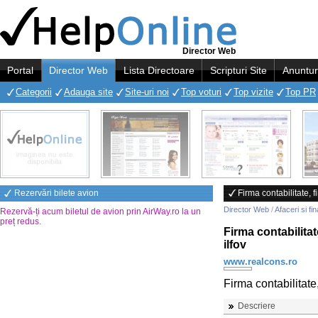
Director Web
Portal
Director Web
Lista Directoare
Scripturi Site
Anuntur
Categorii
Adauga site
Site-uri noi
Top voturi
Top vizite
Top PR
Rezervări bilete avion
Firma contabilitate, f
Director Web
/
Afaceri si fi
Rezervă-ți acum biletul de avion prin AirWay.ro la un
preț redus
.
Firma contabilitat
ilfov
www.realcons.ro
Firma contabilitate
Descriere