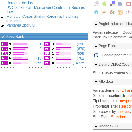
Horodnic de Jos
PMC ServInstal - Montaj Aer Conditionat Bucuresti
Ilfov
Manualul Casei: Ghiduri Reparații, Instalații și
intreținere
Pagini indexate si ba
Parcarea Zborului
Pagini indexate in Goog
Page Rank
Back link-uri conform G
(1)
(296)
Page Rank
(2)
(670)
(2)
(829)
Google page rank
(15)
(762)
(56)
(16735)
Listare DMOZ (Open D
Site-ul
www.realcons.r
Alte detalii
Varsta domeniu:
14 ani
Site in limba/limbile:
ro
Tipul scriptului:
nespeci
Proprietar site:
Realco
Site power by:
nespeci
Site Plan:
Standard
Unelte SEO