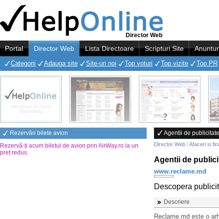
Director Web
Portal
Director Web
Lista Directoare
Scripturi Site
Anuntur
Categorii
Adauga site
Site-uri noi
Top voturi
Top vizite
Top PR
Rezervări bilete avion
Agentii de publicitat
Director Web
/
Afaceri si fi
Rezervă-ți acum biletul de avion prin AirWay.ro la un
preț redus
.
Agentii de publici
www.reclame.md
Descopera publicit
Descriere
Reclame.md este o arhi