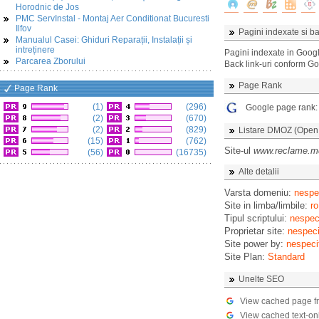
Horodnic de Jos
PMC ServInstal - Montaj Aer Conditionat Bucuresti
Ilfov
Pagini indexate si ba
Manualul Casei: Ghiduri Reparații, Instalații și
intreținere
Pagini indexate in Goog
Parcarea Zborului
Back link-uri conform G
Page Rank
Page Rank
(1)
(296)
Google page rank
(2)
(670)
(2)
(829)
Listare DMOZ (Open D
(15)
(762)
Site-ul
www.reclame.m
(56)
(16735)
Alte detalii
Varsta domeniu:
nespec
Site in limba/limbile:
ro
Tipul scriptului:
nespeci
Proprietar site:
nespeci
Site power by:
nespeci
Site Plan:
Standard
Unelte SEO
View cached page f
View cached text-on