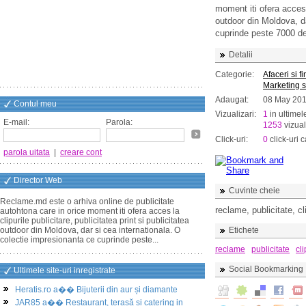
moment iti ofera acces l
outdoor din Moldova, da
cuprinde peste 7000 de 
Detalii
Categorie:
Afaceri si f
Marketing si
Adaugat:
08 May 20
Contul meu
Vizualizari:
1
in ultimel
E-mail:
Parola:
1253
vizual
Click-uri:
0
click-uri c
parola uitata
|
creare cont
Director Web
Cuvinte cheie
Reclame.md este o arhiva online de publicitate
reclame, publicitate, cli
autohtona care in orice moment iti ofera acces la
clipurile publicitare, publicitatea print si publicitatea
outdoor din Moldova, dar si cea internationala. O
Etichete
colectie impresionanta ce cuprinde peste...
reclame
publicitate
cli
Social Bookmarking
Ultimele site-uri inregistrate
Heratis.ro a�� Bijuterii din aur și diamante
JAR85 a�� Restaurant, terasă și catering in