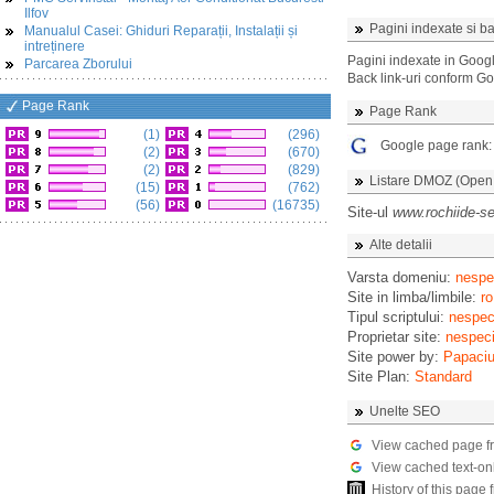
Ilfov
Pagini indexate si ba
Manualul Casei: Ghiduri Reparații, Instalații și
intreținere
Pagini indexate in Goog
Parcarea Zborului
Back link-uri conform G
Page Rank
Page Rank
(1)
(296)
Google page rank
(2)
(670)
(2)
(829)
Listare DMOZ (Open D
(15)
(762)
(56)
(16735)
Site-ul
www.rochiide-se
Alte detalii
Varsta domeniu:
nespec
Site in limba/limbile:
ro
Tipul scriptului:
nespeci
Proprietar site:
nespeci
Site power by:
Papaciu
Site Plan:
Standard
Unelte SEO
View cached page f
View cached text-on
History of this pag