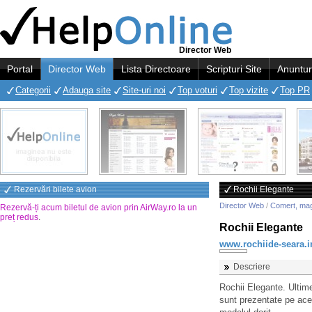
Director Web
Portal
Director Web
Lista Directoare
Scripturi Site
Anuntur
Categorii
Adauga site
Site-uri noi
Top voturi
Top vizite
Top PR
Rezervări bilete avion
Rochii Elegante
Director Web
/
Comert, ma
Rezervă-ți acum biletul de avion prin AirWay.ro la un
preț redus
.
Rochii Elegante
www.rochiide-seara.i
Descriere
Rochii Elegante. Ultime
sunt prezentate pe aces