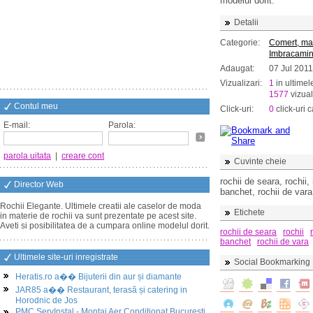
modelul dorit.
Detalii
Categorie:
Comert, ma
Imbracamin
Adaugat:
07 Jul 2011
Vizualizari:
1
in ultimel
1577
vizual
Contul meu
Click-uri:
0
click-uri c
E-mail:
Parola:
parola uitata
|
creare cont
Cuvinte cheie
rochii de seara, rochii, 
Director Web
banchet, rochii de vara
Rochii Elegante. Ultimele creatii ale caselor de moda
Etichete
in materie de rochii va sunt prezentate pe acest site.
Aveti si posibilitatea de a cumpara online modelul dorit.
rochii de seara
rochii
banchet
rochii de vara
Ultimele site-uri inregistrate
Social Bookmarking
Heratis.ro a�� Bijuterii din aur și diamante
JAR85 a�� Restaurant, terasă și catering in
Horodnic de Jos
PMC ServInstal - Montaj Aer Conditionat Bucuresti