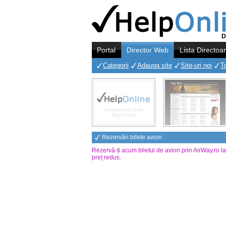
D
Portal
Director Web
Lista Directoa
Categorii
Adauga site
Site-uri noi
T
Rezervări bilete avion
Rezervă-ți acum biletul de avion prin AirWay.ro l
preț redus
.