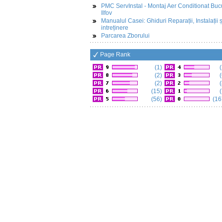
PMC ServInstal - Montaj Aer Conditionat Buc
Ilfov
Manualul Casei: Ghiduri Reparații, Instalații ș
intreținere
Parcarea Zborului
Page Rank
(1)
(
(2)
(
(2)
(
(15)
(
(56)
(16