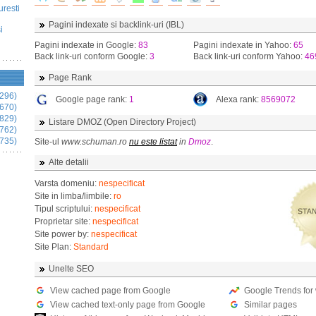
uresti
Pagini indexate si backlink-uri (IBL)
i
Pagini indexate in Google:
83
Pagini indexate in Yahoo:
65
Back link-uri conform Google:
3
Back link-uri conform Yahoo:
46
Page Rank
296)
Google page rank:
1
Alexa rank:
8569072
670)
829)
Listare DMOZ (Open Directory Project)
762)
735)
Site-ul
www.schuman.ro
nu este listat
in
Dmoz
.
Alte detalii
Varsta domeniu:
nespecificat
Site in limba/limbile:
ro
Tipul scriptului:
nespecificat
Proprietar site:
nespecificat
Site power by:
nespecificat
Site Plan:
Standard
Unelte SEO
View cached page from Google
Google Trends for
View cached text-only page from Google
Similar pages