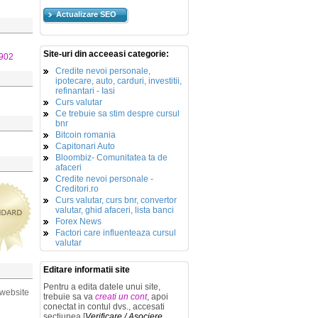
Actualizare SEO
Site-uri din acceeasi categorie:
902
Credite nevoi personale,
ipotecare, auto, carduri, investitii,
refinantari - Iasi
Curs valutar
Ce trebuie sa stim despre cursul
bnr
Bitcoin romania
Capitonari Auto
Bloombiz- Comunitatea ta de
afaceri
Credite nevoi personale -
Creditori.ro
Curs valutar, curs bnr, convertor
valutar, ghid afaceri, lista banci
Forex News
Factori care influenteaza cursul
valutar
Editare informatii site
Pentru a edita datele unui site,
 website
trebuie sa va
creati un cont
, apoi
conectat in contul dvs., accesati
sectiunea [
Verificare / Asociere