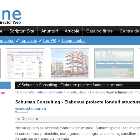
irector Web
re
Scripturi Site
Anunturi
Articole
Catalog firme
Centre de 
op voturi
Top vizite
Top PR
Taguri cautari
Schuman Consulting - Elaborare proiecte fonduri structurale
Director Web
/
Afaceri si finante
/
Finante, Banci
/ Detalii site
www.schuman.ro
(
Id:
a un
Schuman Consulting - Elaborare proiecte fonduri structur
www.schuman.ro
Descriere
Noi va ajutam sa accesati fondurile structurale! Suntem specializati in el
si conceperea proiectelor, managementul integrat al acestora, consiliere 
beneficiari si cursuri de instruire.