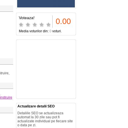
Voteaza!
0.00
Media voturilor din:
0
voturi.
truire,
i
instruire
Actualizare detalii SEO
Detaliile SEO se actualizeaza
automat la 30 zile sau pot fi
actualizate individual pe fiecare site
o data pe zi.