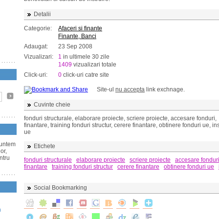
Detalii
Categorie:
Afaceri si finante
Finante, Banci
Adaugat:
23 Sep 2008
Vizualizari:
1
in ultimele 30 zile
1409
vizualizari totale
Click-uri:
0
click-uri catre site
Site-ul
nu accepta
link exchnage.
Cuvinte cheie
fonduri structurale, elaborare proiecte, scriere proiecte, accesare fonduri,
finantare, training fonduri structur, cerere finantare, obtinere fonduri ue, ins
ue
Suntem
Etichete
or,
ntru
fonduri structurale
elaborare proiecte
scriere proiecte
accesare fondur
finantare
training fonduri structur
cerere finantare
obtinere fonduri ue
Social Bookmarking
n