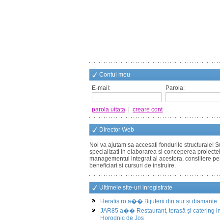
Contul meu
E-mail:
Parola:
parola uitata
|
creare cont
Director Web
Noi va ajutam sa accesati fondurile structurale! 
specializati in elaborarea si conceperea proiectel
managementul integrat al acestora, consiliere pe
beneficiari si cursuri de instruire.
Ultimele site-uri inregistrate
Heratis.ro a�� Bijuterii din aur și diamante
JAR85 a�� Restaurant, terasă și catering i
Horodnic de Jos