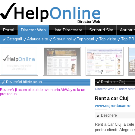
Director Web
Portal
Director Web
Lista Directoare
Scripturi Site
Anuntur
Categorii
Adauga site
Site-uri noi
Top voturi
Top vizite
Top PR
Rezervări bilete avion
Rent a car Cluj
Director Web
/
Turism si tr
Rezervă-ți acum biletul de avion prin AirWay.ro la un
preț redus
.
Rent a car Cluj
www.scjrentacar.ro
Descriere
Rent a Car Cluj la cele
pentru clienti. Alege o