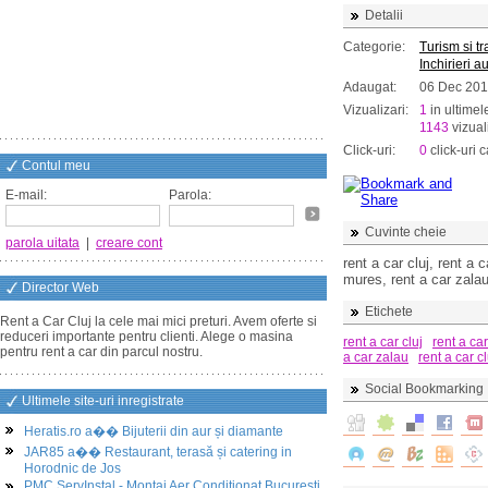
Detalii
Categorie:
Turism si t
Inchirieri a
Adaugat:
06 Dec 20
Vizualizari:
1
in ultimel
1143
vizuali
Click-uri:
0
click-uri c
Contul meu
E-mail:
Parola:
Cuvinte cheie
parola uitata
|
creare cont
rent a car cluj, rent a 
mures, rent a car zalau
Director Web
Etichete
Rent a Car Cluj la cele mai mici preturi. Avem oferte si
reduceri importante pentru clienti. Alege o masina
rent a car cluj
rent a car
pentru rent a car din parcul nostru.
a car zalau
rent a car 
Social Bookmarking
Ultimele site-uri inregistrate
Heratis.ro a�� Bijuterii din aur și diamante
JAR85 a�� Restaurant, terasă și catering in
Horodnic de Jos
PMC ServInstal - Montaj Aer Conditionat Bucuresti