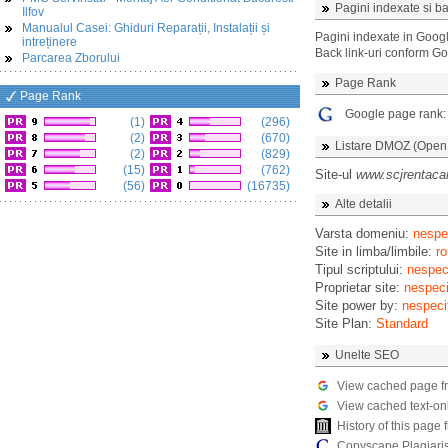
Pagini indexate si ba
Ilfov
Manualul Casei: Ghiduri Reparații, Instalații și
Pagini indexate in Goog
intreținere
Back link-uri conform G
Parcarea Zborului
Page Rank
Page Rank
Google page rank
(1)
(296)
(2)
(670)
Listare DMOZ (Open D
(2)
(829)
(15)
(762)
Site-ul
www.scjrentacar
(56)
(16735)
Alte detalii
Varsta domeniu:
nespec
Site in limba/limbile:
ro
Tipul scriptului:
nespeci
Proprietar site:
nespeci
Site power by:
nespeci
Site Plan:
Standard
Unelte SEO
View cached page f
View cached text-on
History of this pag
Copyscape Plagiari