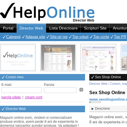
Director Web
Portal
Director Web
Lista Directoare
Scripturi Site
Anuntur
Categorii
Adauga site
Site-uri noi
Top voturi
Top vizite
Top PR
Contul meu
Sex Shop Online
Director Web
/
Comert, ma
E-mail:
Parola:
Sex Shop Online
parola uitata
|
creare cont
www.sexshoponline.
Descriere
Director Web
Magazin online eoric, 
Magazin online eoric, vindem si comercializam
produse erotice, avem peste 8 ani de experienta in
8 ani de experienta in
domeniul vanzarilor acestor produse. Va asteptam !