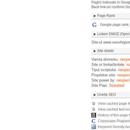
Pagini indexate in Goog
Back link-uri conform G
Page Rank
Google page rank
Listare DMOZ (Open D
Site-ul
www.sexshoponl
Alte detalii
Varsta domeniu:
nespec
Site in limba/limbile:
ro
Tipul scriptului:
nespeci
Proprietar site:
nespeci
Site power by:
nespeci
Site Plan:
Standard
Unelte SEO
View cached page f
View cached text-on
History of this pag
Copyscape Plagiari
Keyword Density An