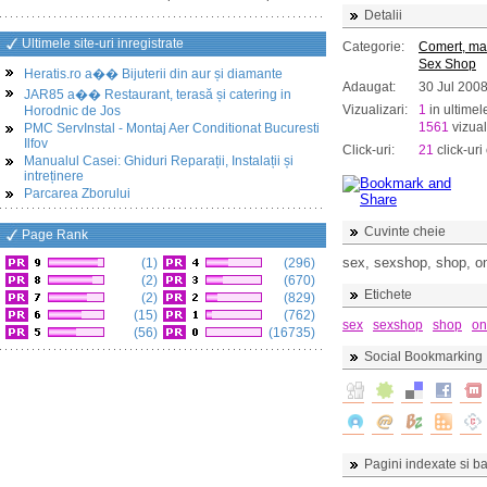
Detalii
Ultimele site-uri inregistrate
Categorie:
Comert, ma
Sex Shop
Heratis.ro a�� Bijuterii din aur și diamante
Adaugat:
30 Jul 200
JAR85 a�� Restaurant, terasă și catering in
Vizualizari:
1
in ultimel
Horodnic de Jos
1561
vizual
PMC ServInstal - Montaj Aer Conditionat Bucuresti
Ilfov
Click-uri:
21
click-uri 
Manualul Casei: Ghiduri Reparații, Instalații și
intreținere
Parcarea Zborului
Cuvinte cheie
Page Rank
sex, sexshop, shop, onli
(1)
(296)
(2)
(670)
Etichete
(2)
(829)
(15)
(762)
sex
sexshop
shop
on
(56)
(16735)
Social Bookmarking
Pagini indexate si ba