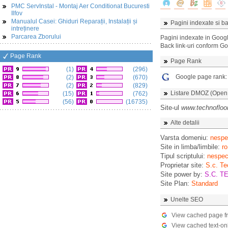
PMC ServInstal - Montaj Aer Conditionat Bucuresti
Ilfov
Manualul Casei: Ghiduri Reparații, Instalații și
Pagini indexate si ba
intreținere
Parcarea Zborului
Pagini indexate in Goog
Back link-uri conform G
Page Rank
Page Rank
(1)
(296)
Google page rank
(2)
(670)
(2)
(829)
Listare DMOZ (Open D
(15)
(762)
(56)
(16735)
Site-ul
www.technofloor
Alte detalii
Varsta domeniu:
nespec
Site in limba/limbile:
ro
Tipul scriptului:
nespeci
Proprietar site:
S.c. Te
Site power by:
S.C. 
Site Plan:
Standard
Unelte SEO
View cached page f
View cached text-on