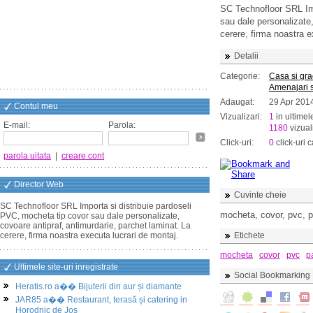
SC Technofloor SRL Imp
sau dale personalizate,
cerere, firma noastra e
Detalii
Categorie:
Casa si gr
Amenajari s
Adaugat:
29 Apr 201
Contul meu
Vizualizari:
1
in ultimel
E-mail:
Parola:
1180
vizuali
Click-uri:
0
click-uri c
parola uitata
|
creare cont
Director Web
Cuvinte cheie
SC Technofloor SRL Importa si distribuie pardoseli
mocheta, covor, pvc, p
PVC, mocheta tip covor sau dale personalizate,
covoare antipraf, antimurdarie, parchet laminat. La
cerere, firma noastra executa lucrari de montaj.
Etichete
mocheta
covor
pvc
p
Ultimele site-uri inregistrate
Social Bookmarking
Heratis.ro a�� Bijuterii din aur și diamante
JAR85 a�� Restaurant, terasă și catering in
Horodnic de Jos