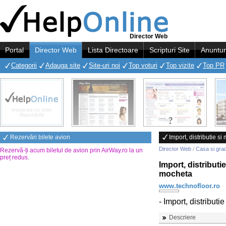
Director Web
Portal
Director Web
Lista Directoare
Scripturi Site
Anuntur
Categorii
Adauga site
Site-uri noi
Top voturi
Top vizite
Top PR
Rezervări bilete avion
Import, distributie s
Director Web
/
Casa si gra
Rezervă-ți acum biletul de avion prin AirWay.ro la un
preț redus
.
Import, distributi
mocheta
www.technofloor.ro
- Import, distribut
Descriere