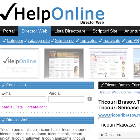
Director Web
Portal
Director Web
Lista Directoare
Scripturi Site
Anuntur
Categorii
Adauga site
Site-uri noi
Top voturi
Top vizite
Top PR
Contul meu
Tricouri Brasov. Tric
Director Web
/
Comert, ma
E-mail:
Parola:
Tricouri Brasov. T
parola uitata
|
creare cont
Tricouri Serioase
www.tricouribrasov.r
Director Web
Tricouri Haioase, T
Tricouri personalizate, tricouri hazlii, tricouri suporteri,
tricouri barbati, bluze dama, tricouri copii, tricouri
Descriere
unicat, tricouri hallowen, tricouri amuzante, tricouri