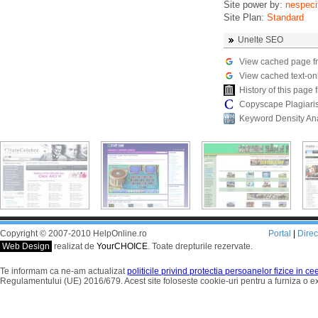
Site power by:
nespeci
Site Plan:
Standard
Unelte SEO
View cached page f
View cached text-on
History of this pag
Copyscape Plagiari
Keyword Density An
Copyright © 2007-2010 HelpOnline.ro
Portal
|
Dire
Web Design
realizat de
YourCHOICE
. Toate drepturile rezervate.
Te informam ca ne-am actualizat
politicile privind protectia persoanelor fizice in c
Regulamentului (UE) 2016/679. Acest site foloseste cookie-uri pentru a furniza o 