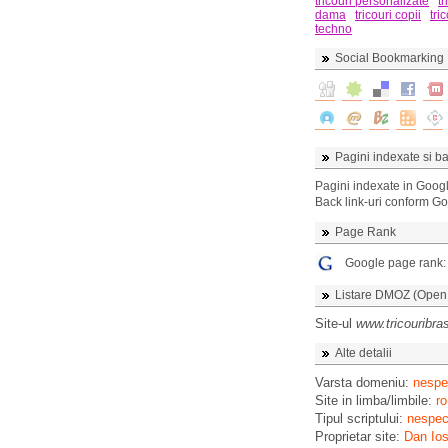
tricouri personalizate
tr
dama
tricouri copii
tri
techno
Social Bookmarking
Pagini indexate si ba
Pagini indexate in Goog
Back link-uri conform G
Page Rank
Google page rank
Listare DMOZ (Open D
Site-ul
www.tricouribra
Alte detalii
Varsta domeniu:
nespec
Site in limba/limbile:
ro
Tipul scriptului:
nespeci
Proprietar site:
Dan Ios