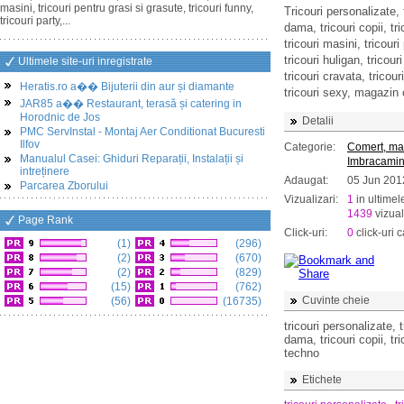
masini, tricouri pentru grasi si grasute, tricouri funny,
Tricouri personalizate, t
tricouri party,...
dama, tricouri copii, tr
tricouri masini, tricouri
tricouri huligan, tricour
Ultimele site-uri inregistrate
tricouri cravata, tricour
Heratis.ro a�� Bijuterii din aur și diamante
tricouri sexy, magazin o
JAR85 a�� Restaurant, terasă și catering in
Horodnic de Jos
Detalii
PMC ServInstal - Montaj Aer Conditionat Bucuresti
Ilfov
Categorie:
Comert, ma
Manualul Casei: Ghiduri Reparații, Instalații și
Imbracamin
intreținere
Adaugat:
05 Jun 201
Parcarea Zborului
Vizualizari:
1
in ultimel
1439
vizual
Page Rank
Click-uri:
0
click-uri c
(1)
(296)
(2)
(670)
(2)
(829)
(15)
(762)
Cuvinte cheie
(56)
(16735)
tricouri personalizate, t
dama, tricouri copii, tri
techno
Etichete