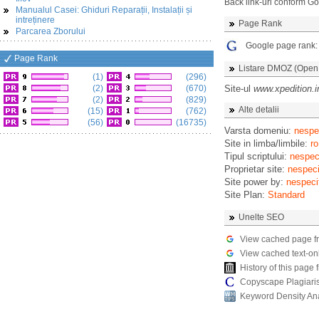
Back link-uri conform G
Manualul Casei: Ghiduri Reparații, Instalații și
intreținere
Page Rank
Parcarea Zborului
Google page rank
Page Rank
Listare DMOZ (Open D
(1)
(296)
(2)
(670)
Site-ul
www.xpedition.i
(2)
(829)
Alte detalii
(15)
(762)
(56)
(16735)
Varsta domeniu:
nespec
Site in limba/limbile:
ro
Tipul scriptului:
nespeci
Proprietar site:
nespeci
Site power by:
nespeci
Site Plan:
Standard
Unelte SEO
View cached page f
View cached text-on
History of this pag
Copyscape Plagiari
Keyword Density An