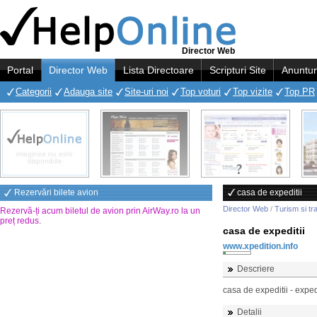
Director Web
Portal
Director Web
Lista Directoare
Scripturi Site
Anuntur
Categorii
Adauga site
Site-uri noi
Top voturi
Top vizite
Top PR
Rezervări bilete avion
casa de expeditii
Director Web
/
Turism si tr
Rezervă-ți acum biletul de avion prin AirWay.ro la un
preț redus
.
casa de expeditii
www.xpedition.info
Descriere
casa de expeditii - exped
Detalii