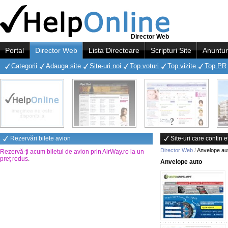
Director Web
Portal
Director Web
Lista Directoare
Scripturi Site
Anuntur
Categorii
Adauga site
Site-uri noi
Top voturi
Top vizite
Top PR
Rezervări bilete avion
Site-uri care contin 
Director Web
/
Anvelope au
Rezervă-ți acum biletul de avion prin AirWay.ro la un
preț redus
.
Anvelope auto