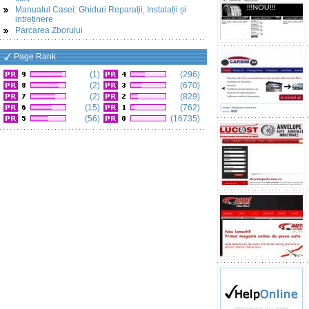
Manualul Casei: Ghiduri Reparații, Instalații și
intreținere
Parcarea Zborului
Page Rank
(1)
(296)
(2)
(670)
(2)
(829)
(15)
(762)
(56)
(16735)