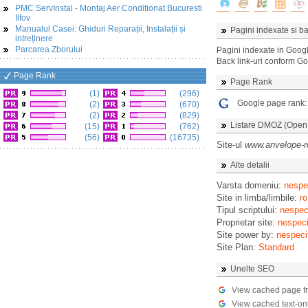
PMC ServInstal - Montaj Aer Conditionat Bucuresti
Ilfov
Manualul Casei: Ghiduri Reparații, Instalații și
Pagini indexate si ba
intreținere
Parcarea Zborului
Pagini indexate in Goog
Back link-uri conform G
Page Rank
Page Rank
(1)
(296)
Google page rank
(2)
(670)
(2)
(829)
Listare DMOZ (Open D
(15)
(762)
(56)
(16735)
Site-ul
www.anvelope-ro
Alte detalii
Varsta domeniu:
nespec
Site in limba/limbile:
ro
Tipul scriptului:
nespeci
Proprietar site:
nespeci
Site power by:
nespeci
Site Plan:
Standard
Unelte SEO
View cached page f
View cached text-on