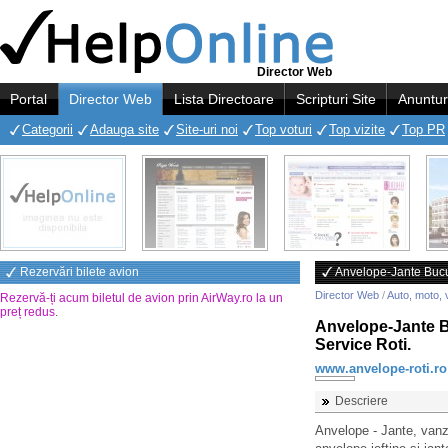
Director Web
Portal
Director Web
Lista Directoare
Scripturi Site
Anuntur
Categorii
Adauga site
Site-uri noi
Top voturi
Top vizite
Top PR
Rezervări bilete avion
Anvelope-Jante Bucur
Director Web
/
Auto, moto, 
Rezervă-ți acum biletul de avion prin AirWay.ro la un
preț redus
.
Anvelope-Jante Bu
Service Roti.
www.anvelope-roti.ro
Descriere
Anvelope - Jante, vanza