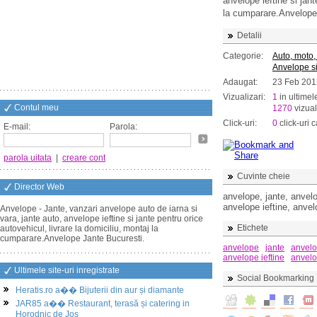
anvelope ieftine si jant
la cumparare.Anvelope
Detalii
Categorie:
Auto, moto,
Anvelope si
Adaugat:
23 Feb 201
Vizualizari:
1
in ultimel
Contul meu
1270
vizual
Click-uri:
0
click-uri c
E-mail:
Parola:
parola uitata
|
creare cont
Cuvinte cheie
Director Web
anvelope, jante, anvelo
anvelope ieftine, anve
Anvelope - Jante, vanzari anvelope auto de iarna si
vara, jante auto, anvelope ieftine si jante pentru orice
Etichete
autovehicul, livrare la domiciliu, montaj la
cumparare.Anvelope Jante Bucuresti.
anvelope
jante
anvelo
anvelope ieftine
anvelo
Ultimele site-uri inregistrate
Social Bookmarking
Heratis.ro a�� Bijuterii din aur și diamante
JAR85 a�� Restaurant, terasă și catering in
Horodnic de Jos