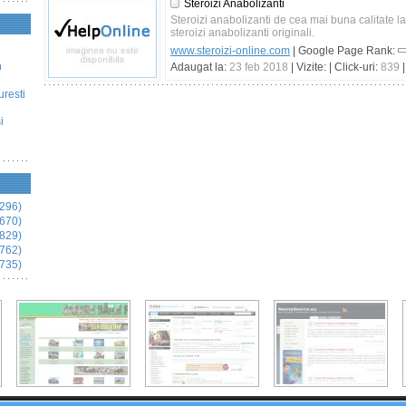
Steroizi Anabolizanti
Steroizi anabolizanti de cea mai buna calitate la
steroizi anabolizanti originali.
www.steroizi-online.com
| Google Page Rank:
n
Adaugat la:
23 feb 2018
| Vizite:
| Click-uri:
839
|
uresti
i
296)
670)
829)
762)
735)