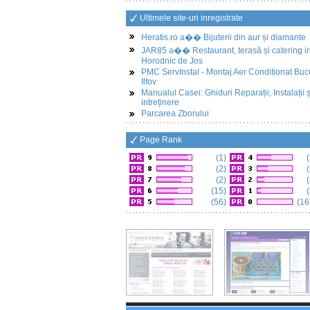
Ultimele site-uri inregistrate
Heratis.ro a�� Bijuterii din aur și diamante
JAR85 a�� Restaurant, terasă și catering i
Horodnic de Jos
PMC ServInstal - Montaj Aer Conditionat Buc
Ilfov
Manualul Casei: Ghiduri Reparații, Instalații ș
intreținere
Parcarea Zborului
Page Rank
(1)
(
(2)
(
(2)
(
(15)
(
(56)
(16