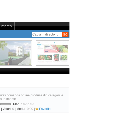
interes
Puteti comanda online produse din categoriile
si suplimente...
:
| Plan:
Standard
2
| Voturi:
0
| Media:
0.00
|
Favorite