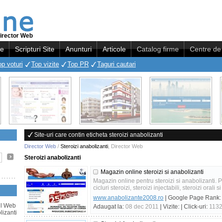
irector Web
re
Scripturi Site
Anunturi
Articole
Catalog firme
Centre de 
op voturi
Top vizite
Top PR
Taguri cautari
Site-uri care contin eticheta steroizi anabolizanti
Director Web
/
Steroizi anabolizanti
,
Director Web
Steroizi anabolizanti
Magazin online steroizi si anabolizanti
Magazin online pentru steroizi si anabolizanti. 
cicluri steroizi, steroizi injectabili, steroizi orali 
www.anabolizante2008.ro
| Google Page Rank
rul Web
Adaugat la:
08 dec 2011
| Vizite:
| Click-uri:
113
lizanti