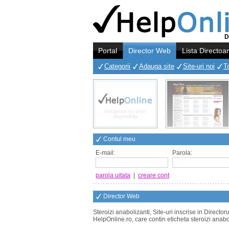
D
Portal
Director Web
Lista Directoa
Categorii
Adauga site
Site-uri noi
T
Contul meu
E-mail:
Parola:
parola uitata
|
creare cont
Director Web
Steroizi anabolizanti, Site-uri inscrise in Directo
HelpOnline.ro, care contin eticheta steroizi anabo