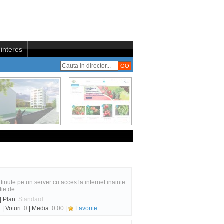
interes
 tinute pe un server cu acces la internet inainte
ie de...
| Plan:
Standard
4
| Voturi:
0
| Media:
0.00
|
Favorite