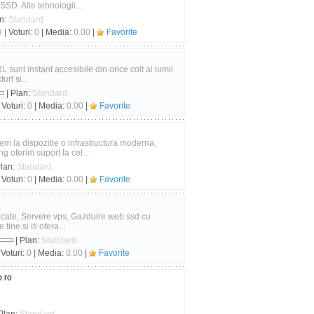
SSD. Alte tehnologii...
an:
Standard
9
| Voturi:
0
| Media:
0.00
|
Favorite
sunt instant accesibile din orice colt al lumii
rt si...
| Plan:
Standard
 Voturi:
0
| Media:
0.00
|
Favorite
em la dispozitie o infrastructura moderna,
g oferim suport la cel...
Plan:
Standard
 Voturi:
0
| Media:
0.00
|
Favorite
icate, Servere vps, Gazduire web ssd cu
ine si iti ofera...
| Plan:
Standard
 Voturi:
0
| Media:
0.00
|
Favorite
b.ro