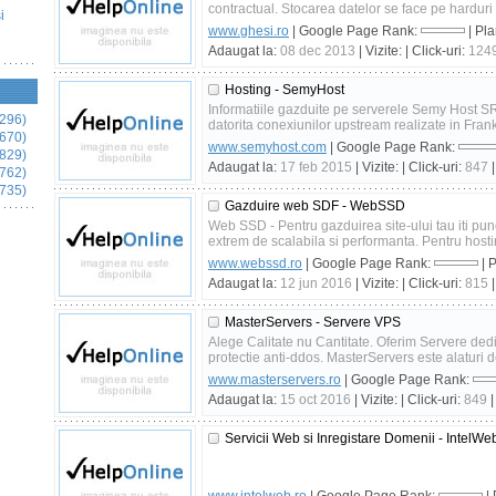
contractual. Stocarea datelor se face pe harduri 
i
www.ghesi.ro
| Google Page Rank:
| Pl
Adaugat la:
08 dec 2013
| Vizite:
| Click-uri:
124
Hosting - SemyHost
Informatiile gazduite pe serverele Semy Host SRL 
296)
datorita conexiunilor upstream realizate in Frankfu
670)
www.semyhost.com
| Google Page Rank:
829)
Adaugat la:
17 feb 2015
| Vizite:
| Click-uri:
847
|
762)
735)
Gazduire web SDF - WebSSD
Web SSD - Pentru gazduirea site-ului tau iti pun
extrem de scalabila si performanta. Pentru hostin
www.webssd.ro
| Google Page Rank:
| 
Adaugat la:
12 jun 2016
| Vizite:
| Click-uri:
815
|
MasterServers - Servere VPS
Alege Calitate nu Cantitate. Oferim Servere ded
protectie anti-ddos. MasterServers este alaturi de t
www.masterservers.ro
| Google Page Rank:
Adaugat la:
15 oct 2016
| Vizite:
| Click-uri:
849
|
Servicii Web si Inregistare Domenii - IntelWe