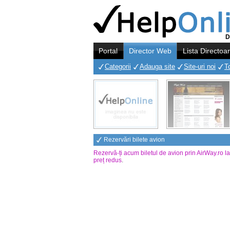
D
Portal
Director Web
Lista Directoa
Categorii
Adauga site
Site-uri noi
T
Rezervări bilete avion
Rezervă-ți acum biletul de avion prin AirWay.ro l
preț redus
.