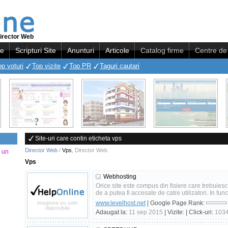
irector Web
re
Scripturi Site
Anunturi
Articole
Catalog firme
Centre de 
op voturi
Top vizite
Top PR
Taguri cautari
Site-uri care contin eticheta vps
Director Web
/
Vps
,
Director Web
a un
Vps
Webhosting
Orice site este compus din fisiere care trebuiesc
de a putea fi accesate de catre utilizatori. In funct
www.levelhost.net
| Google Page Rank:
Adaugat la:
11 sep 2015
| Vizite:
| Click-uri:
103