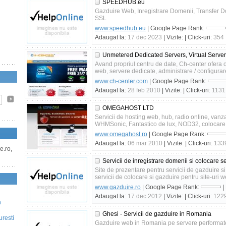
SPEEDHUB.eu
Gazduire Web, Inregistrare Domenii, Transfer D
SSL
www.speedhub.eu
| Google Page Rank:
Adaugat la:
17 dec 2023
| Vizite:
| Click-uri:
354
Unmetered Dedicated Servers, Virtual Serve
Avand propriul centru de date, Ch-center ofera o
web, servere dedicate, administrare / configurare
www.ch-center.com
| Google Page Rank:
Adaugat la:
28 feb 2010
| Vizite:
| Click-uri:
1131
OMEGAHOST LTD
Servicii de hosting web, hub, radio online, van
WHMSonic, Fantastico de lux, NOD32, colocare s
www.omegahost.ro
| Google Page Rank:
Adaugat la:
06 mar 2010
| Vizite:
| Click-uri:
133
e.ro,
Servicii de inregistrare domenii si colocare s
Site de prezentare pentru servicii de gazduire si
servicii de colocare si gazduire pentru site-uri w
www.gazduire.ro
| Google Page Rank:
|
Adaugat la:
17 dec 2012
| Vizite:
| Click-uri:
122
n
Ghesi - Servicii de gazduire in Romania
uresti
Gazduire web in Romania pe servere performate,