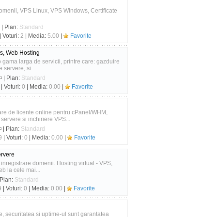
omenii, VPS Linux, VPS Windows, Certificate
| Plan:
Standard
| Voturi:
2
| Media:
5.00
|
Favorite
rs, Web Hosting
 gama larga de servicii, printre care: gazduire
 servere, si...
| Plan:
Standard
| Voturi:
0
| Media:
0.00
|
Favorite
zare de licente online pentru cPanel/WHM,
ervere si inchiriere VPS...
| Plan:
Standard
9
| Voturi:
0
| Media:
0.00
|
Favorite
ervere
 inregistrare domenii. Hosting virtual - VPS,
eb la cele mai...
 Plan:
Standard
9
| Voturi:
0
| Media:
0.00
|
Favorite
 securitatea si uptime-ul sunt garantatea