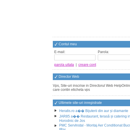
Contul meu
E-mail:
Parola:
parola uitata
|
creare cont
Director Web
Vps, Site-uri inscrise in Directorul Web HelpOnlin
care contin eticheta vps
Ultimele site-uri inregistrate
Heratis.ro a�� Bijuterii din aur și diamante
JAR85 a�� Restaurant, terasă și catering i
Horodnic de Jos
PMC ServInstal - Montaj Aer Conditionat Buc
Ilfov