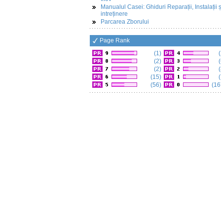
Manualul Casei: Ghiduri Reparații, Instalații ș
intreținere
Parcarea Zborului
Page Rank
(1)
(
(2)
(
(2)
(
(15)
(
(56)
(16