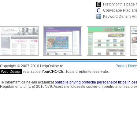
History of this pag
Copyscape Plagiari
Keyword Density An
Copyright © 2007-2010 HelpOnline.ro
Portal
|
Dire
Web Design
realizat de
YourCHOICE
. Toate drepturile rezervate.
Te informam ca ne-am actualizat
politicile privind protectia persoanelor fizice in c
Regulamentului (UE) 2016/679. Acest site foloseste cookie-uri pentru a furniza o 