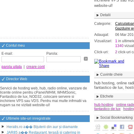
inchiriere VPS sau VDS
website-ul!
Detalii
Categorie:
Calculatoar
Gazduire 
Adaugat:
06 Mar 201
Vizualizari:
1
in ultimel
Contul meu
1340
vizual
Click-uri:
2
click-uri c
E-mail:
Parola:
parola uitata
|
creare cont
Cuvinte cheie
Director Web
hub hosting, online ra
fantastico de lux, host
Servicii de hosting web, hub, radio online, vanzare de
licente online pentru cPanel/WHM, WHMSonic,
Etichete
Fantastico de lux, NOD32, colocare servere si
inchiriere VPS sau VDS. Pentru mai multe infrmatii va
hub hosting
online radi
rugam sa ne vizitati website-ul!
fantastico de lux
hostin
Social Bookmarking
Ultimele site-uri inregistrate
Heratis.ro a�� Bijuterii din aur și diamante
JAR85 a�� Restaurant, terasă și catering in