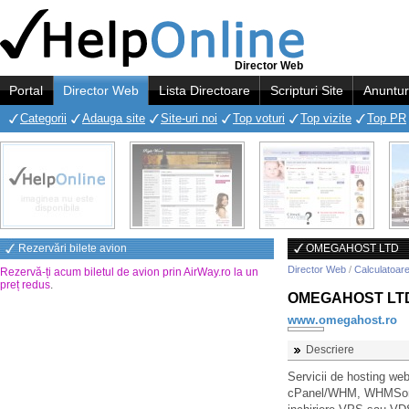
Director Web
Portal
Director Web
Lista Directoare
Scripturi Site
Anuntur
Categorii
Adauga site
Site-uri noi
Top voturi
Top vizite
Top PR
Rezervări bilete avion
OMEGAHOST LTD
Director Web
/
Calculatoare
Rezervă-ți acum biletul de avion prin AirWay.ro la un
preț redus
.
OMEGAHOST LT
www.omegahost.ro
Descriere
Servicii de hosting web
cPanel/WHM, WHMSonic