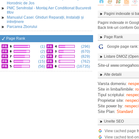
Horodnic de Jos
PMC ServInstal - Montaj Aer Conditionat Bucuresti
Ilfov
Pagini indexate si ba
Manualul Casei: Ghiduri Reparații, Instalații și
intreținere
Pagini indexate in Goog
Parcarea Zborului
Back link-uri conform G
Page Rank
Page Rank
(1)
(296)
Google page rank
(2)
(670)
(2)
(829)
Listare DMOZ (Open D
(15)
(762)
Site-ul
www.omegahost
(56)
(16735)
Alte detalii
Varsta domeniu:
nespec
Site in limba/limbile:
ro
Tipul scriptului:
nespeci
Proprietar site:
nespeci
Site power by:
nespeci
Site Plan:
Standard
Unelte SEO
View cached page f
View cached text-on