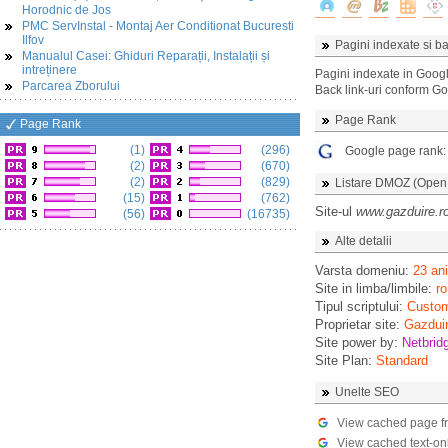
Horodnic de Jos
PMC ServInstal - Montaj Aer Conditionat Bucuresti
Ilfov
Pagini indexate si ba
Manualul Casei: Ghiduri Reparații, Instalații și
intreținere
Pagini indexate in Goog
Parcarea Zborului
Back link-uri conform G
Page Rank
Page Rank
(1)
(296)
Google page rank
(2)
(670)
(2)
(829)
Listare DMOZ (Open D
(15)
(762)
Site-ul
www.gazduire.r
(56)
(16735)
Alte detalii
Varsta domeniu:
23 ani
Site in limba/limbile:
ro
Tipul scriptului:
Custo
Proprietar site:
Gazdui
Site power by:
Netbrid
Site Plan:
Standard
Unelte SEO
View cached page f
View cached text-on