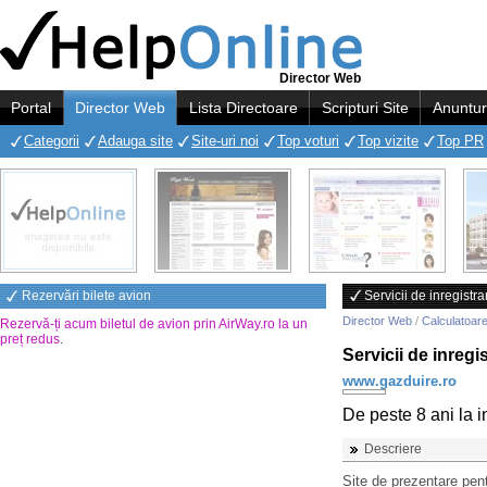
Director Web
Portal
Director Web
Lista Directoare
Scripturi Site
Anuntur
Categorii
Adauga site
Site-uri noi
Top voturi
Top vizite
Top PR
Rezervări bilete avion
Servicii de inregistr
Director Web
/
Calculatoare
Rezervă-ți acum biletul de avion prin AirWay.ro la un
preț redus
.
Servicii de inregi
www.gazduire.ro
De peste 8 ani la 
Descriere
Site de prezentare pent