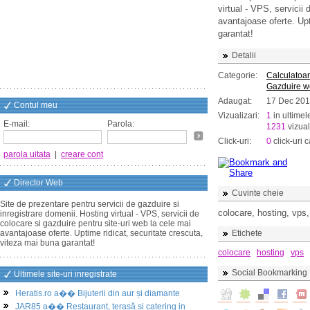
virtual - VPS, servicii
avantajoase oferte. Upt
garantat!
Detalii
Categorie:
Calculatoar
Gazduire 
Adaugat:
17 Dec 20
Contul meu
Vizualizari:
1
in ultimel
E-mail:
Parola:
1231
vizual
Click-uri:
0
click-uri c
parola uitata
|
creare cont
Director Web
Cuvinte cheie
Site de prezentare pentru servicii de gazduire si
colocare, hosting, vps,
inregistrare domenii. Hosting virtual - VPS, servicii de
colocare si gazduire pentru site-uri web la cele mai
avantajoase oferte. Uptime ridicat, securitate crescuta,
Etichete
viteza mai buna garantat!
colocare
hosting
vps
Social Bookmarking
Ultimele site-uri inregistrate
Heratis.ro a�� Bijuterii din aur și diamante
JAR85 a�� Restaurant, terasă și catering in